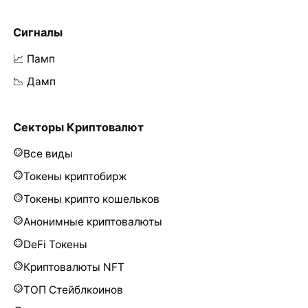
Сигналы
📈 Памп
📉 Дамп
Секторы Криптовалют
Все виды
Токены криптобирж
Токены крипто кошельков
Анонимные криптовалюты
DeFi Токены
Криптовалюты NFT
ТОП Стейблкоинов