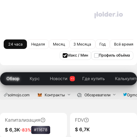
24 часа
Неделя
Месяц
3 Месяца
Год
Всё время
Макс / Мин
Профиль объёма
Обзор
Курс
Новости
Где купить
Калькулят
solmojo.com
Контракты
Обозреватели
Ogmo
Капитализация
FDV
$ 6,7K
$ 6,3K
-83%
#11678