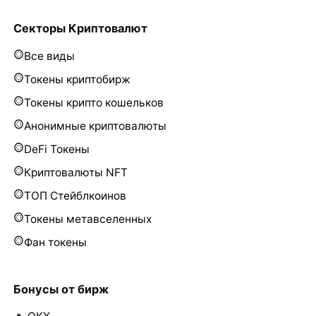
Секторы Криптовалют
Все виды
Токены криптобирж
Токены крипто кошельков
Анонимные криптовалюты
DeFi Токены
Криптовалюты NFT
ТОП Стейблкоинов
Токены метавселенных
Фан токены
Бонусы от бирж