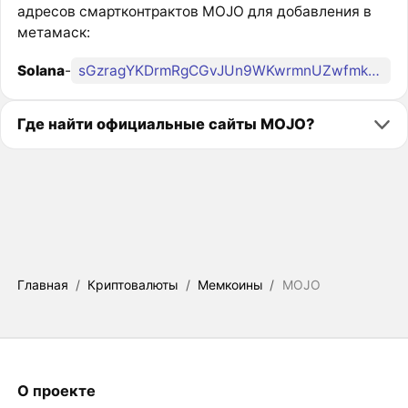
адресов смартконтрактов MOJO для добавления в
метамаск:
Solana
-
sGzragYKDrmRgCGvJUn9WKwrmnUZwfmkNQLTSPfdMNq
Где найти официальные сайты MOJO?
Главная
/
Криптовалюты
/
Мемкоины
/
MOJO
О проекте