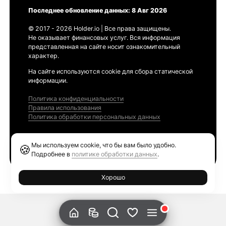
Последнее обновление данных: 8 Авг 2026
© 2017 - 2026 Holder.io | Все права защищены.
Не оказывает финансовых услуг. Вся информация
представленная на сайте носит ознакомительный
характер.
На сайте используются cookie для сбора статической
информации.
Политика конфиденциальности
Правила использования
Политика обработки персональных данных
Продукты
Мы используем cookie, что бы вам было удобно.
🍪
Ethereum GAS Tracker
Подробнее в
политике обработки данных
.
Хорошо