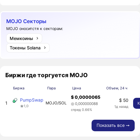
MOJO Секторы
MOJO оноситстя к секторам:
Мемкоины
Токены Solana
Биржи где торгуется MOJO
Биржа
Пара
Цена
Объем, 24 ч
$ 0,0000065
PumpSwap
$ 50
1
MOJO/SOL
К
◎ 0,000000088
1,0
1д назад
спред 0.66%
Показать все ➙