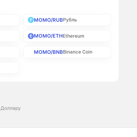
MOMO/RUB
Рубль
MOMO/ETH
Ethereum
MOMO/BNB
h
Binance Coin
 Доллару