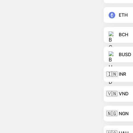
ETH
BCH
BUSD
🇮🇳
INR
🇻🇳
VND
🇳🇬
NGN