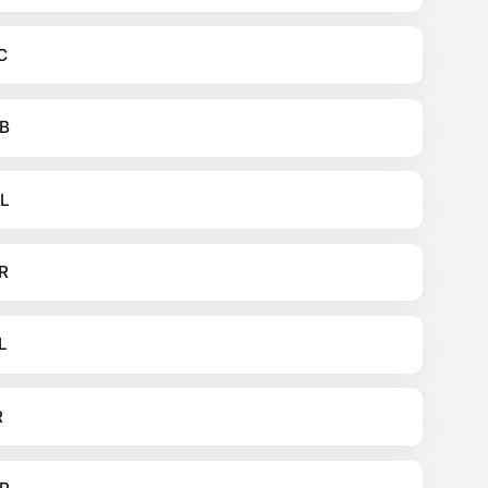
C
B
L
R
L
R