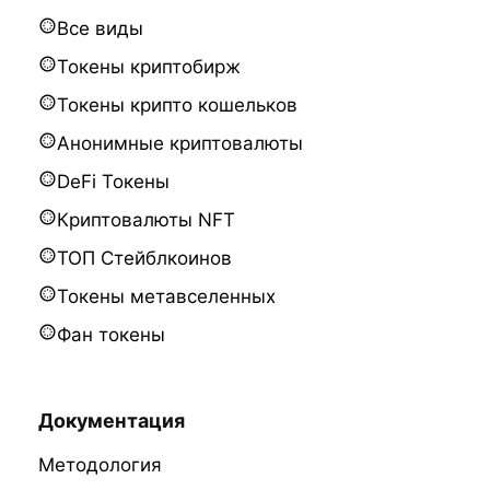
Все виды
Токены криптобирж
Токены крипто кошельков
Анонимные криптовалюты
DeFi Токены
Криптовалюты NFT
ТОП Стейблкоинов
Токены метавселенных
Фан токены
Документация
Методология