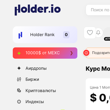
Поиск по
Holder Rank
#77
10000$ от MEXC
Подозрит
Курс M
Аирдропы
Биржи
Цена 1 Mom
Криптовалюты
$ 0
Индексы