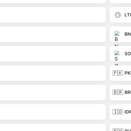
LT
BN
SO
🇵🇰
PK
🇧🇷
BR
🇮🇩
ID