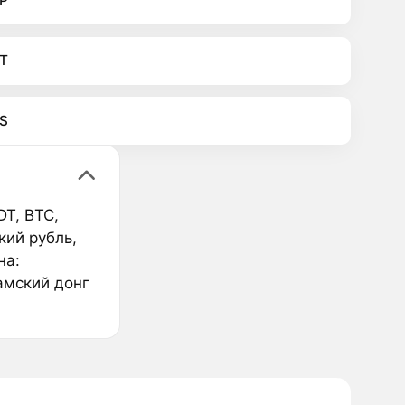
P
T
S
T, BTC,
кий рубль,
на:
амский донг