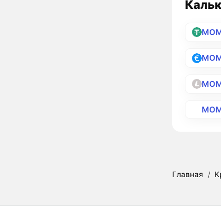
Кальк
MOM
MOM
MOM
MOM
Главная
/
К