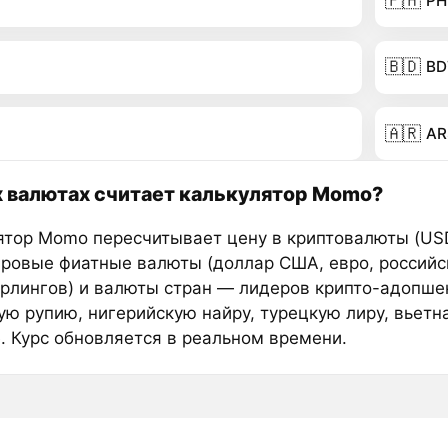
🇵🇭
PH
🇧🇩
BD
🇦🇷
AR
х валютах считает калькулятор Momo?
ятор Momo пересчитывает цену в криптовалюты (USD
ировые фиатные валюты (доллар США, евро, российс
ерлингов) и валюты стран — лидеров крипто-адопше
ую рупию, нигерийскую найру, турецкую лиру, вьетн
е. Курс обновляется в реальном времени.