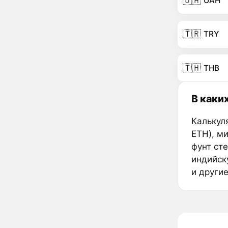
🇺🇦
UAH
🇹🇷
TRY
🇹🇭
THB
В каки
Калькул
ETH), м
фунт ст
индийск
и други