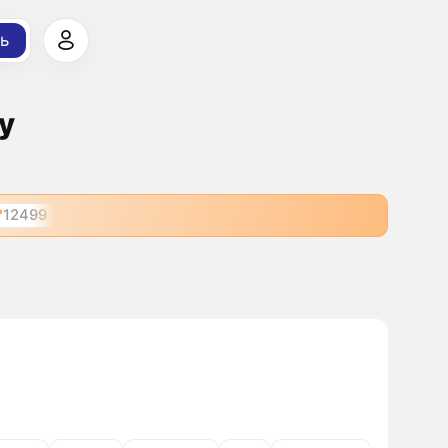
ь
у
12499