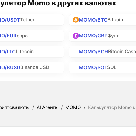
улятор Momo в других валютах
O/USDT
MOMO/BTC
Tether
Bitcoin
O/EUR
MOMO/GBP
евро
Фунт
O/LTC
MOMO/BCH
Litecoin
Bitcoin Cas
O/BUSD
MOMO/SOL
Binance USD
SOL
риптовалюты
/
AI Агенты
/
MOMO
/
Калькулятор Momo к