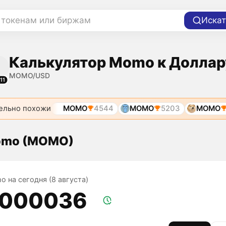
 токенам или биржам
Искат
Калькулятор Momo к Доллар
MOMO/USD
11
ельно похожи
MOMO
4544
MOMO
5203
MOMO
omo (MOMO)
o на сегодня (8 августа)
,000036