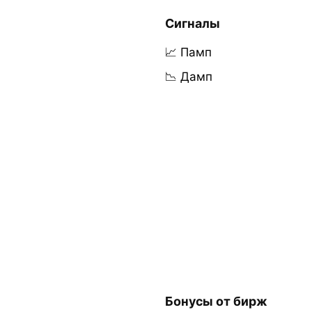
Сигналы
📈 Памп
📉 Дамп
Бонусы от бирж