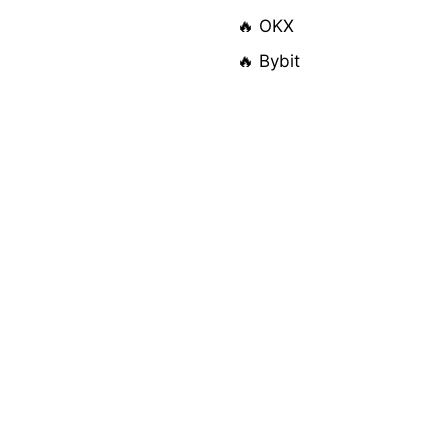
🔥 OKX
🔥 Bybit