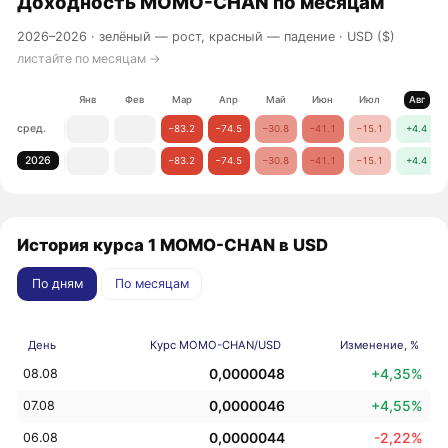
Доходность
MOMO-CHAN
по месяцам
2026–2026 ·
зелёный — рост, красный — падение
· USD ($)
листайте по месяцам →
Янв
Фев
Мар
Апр
Май
Июн
Июл
Авг
сред.
−83.2
−74.5
−30.8
−41.1
−15.1
+4.4
2026
−83.2
−74.5
−30.8
−41.1
−15.1
+4.4
История курса 1 MOMO-CHAN в USD
По дням
По месяцам
День
Курс MOMO-CHAN/USD
Изменение, %
0,0000048
+4,35%
08.08
0,0000046
+4,55%
07.08
0,0000044
-2,22%
06.08