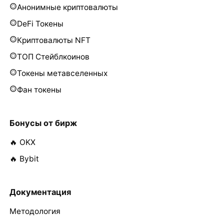
Анонимные криптовалюты
DeFi Токены
Криптовалюты NFT
ТОП Стейблкоинов
Токены метавселенных
Фан токены
Бонусы от бирж
🔥 OKX
🔥 Bybit
Документация
Методология