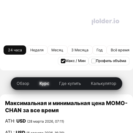
24 часа
Неделя
Месяц
3 Месяца
Год
Всё время
Макс / Мин
Профиль объёма
Обзор
Курс
Где купить
Калькулятор
Максимальная и минимальная цена MOMO-
CHAN за все время
ATH:
USD
(28 марта 2026, 07:11)
ATL:
USD
(6 августа 2026, 16:29)