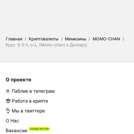
Главная
/
Криптовалюты
/
Мемкоины
/
MOMO-CHAN
/
Курс モモちゃん (Momo-chan) к Доллару
О проекте
🤘 Паблик в телеграм
😎 Работа в крипте
👌 Мы в твиттере
О Нас
Вакансии