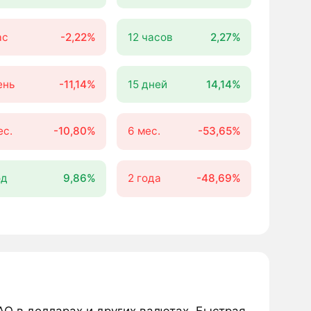
ас
-2,22%
12 часов
2,27%
ень
-11,14%
15 дней
14,14%
ес.
-10,80%
6 мес.
-53,65%
од
9,86%
2 года
-48,69%
AO в долларах и других валютах. Быстрая