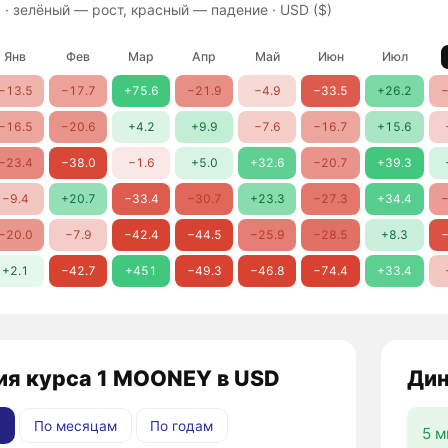
 ·
зелёный — рост, красный — падение
· USD ($)
Янв
Фев
Мар
Апр
Май
Июн
Июл
−13.5
−17.7
+75.6
−21.9
−4.9
−33.5
+26.2
−
−16.5
−20.6
+4.2
+9.9
−7.6
−16.7
+15.6
−23.4
−38.0
−1.6
+5.0
+32.6
−20.7
+39.3
−9.4
+20.7
−33.4
−30.7
+23.3
−27.3
+34.4
−
−20.0
−7.9
−42.4
−44.5
−25.9
−28.5
+8.3
−
+2.1
−42.7
+451
−49.3
−46.8
−74.4
+33.4
ия курса 1 MOONEY в USD
Дин
По месяцам
По годам
5 м