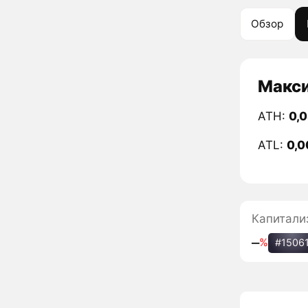
Обзор
Макси
ATH:
0,
ATL:
0,0
Капитали
‒
%
#1506