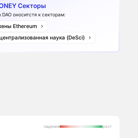
ONEY Секторы
 DAO оноситстя к секторам:
кены Ethereum
централизованная наука (DeSci)
падение
рост