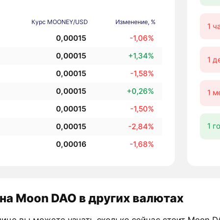
Курс MOONEY/USD
Изменение, %
1 ч
0,00015
-1,06%
0,00015
+1,34%
1 д
0,00015
-1,58%
0,00015
+0,26%
1 м
0,00015
-1,50%
1 г
0,00015
-2,84%
0,00016
-1,68%
на Moon DAO в других валютах
нице вы можете узнать сколько сейчас стоит Moon D