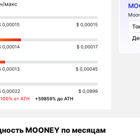
н/макс
MO
Moon
$ 0,00015
$ 0,00015
То
Де
$ 0,00014
$ 0,00017
$ 0,00013
$ 0,00045
$ 0,00022
$ 0,0899
-100% от ATH
·
+59859% до ATH
дность
MOONEY
по месяцам