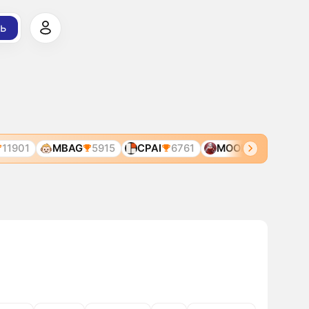
ь
901
MBAG
5915
CPAI
6761
MOONAI
7290