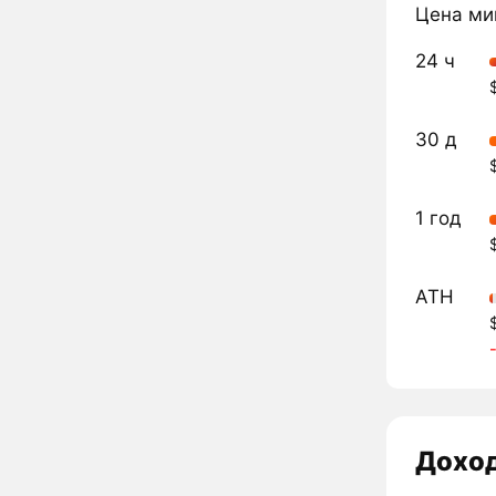
Цена ми
24 ч
30 д
1 год
ATH
Дохо