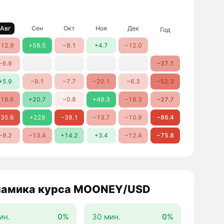
Авг
Сен
Окт
Ноя
Дек
Год
12.9
+56.5
−8.1
+4.7
−12.0
−6.9
−37.1
+5.9
−9.1
−7.7
−20.1
−6.3
−52.3
18.6
+20.7
−0.8
+49.3
−18.3
−27.7
35.6
+228
−38.1
−13.7
−10.9
−86.4
−9.2
−13.4
+14.2
+3.4
−12.4
−75.8
амика курса MOONEY/USD
ин.
0%
30 мин.
0%