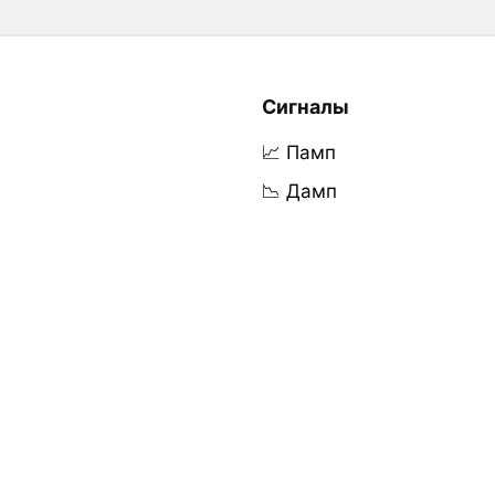
Сигналы
📈 Памп
📉 Дамп