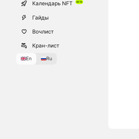
Календарь NFT
Гайды
Вочлист
Кран-лист
En
Ru