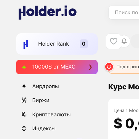
Поиск по
Holder Rank
10000$ от MEXC
MBAG
5915
CPAI
6761
Подозрит
MOON
Курс M
Аирдропы
Биржи
Цена 1 Moo
Криптовалюты
$ 0
Индексы