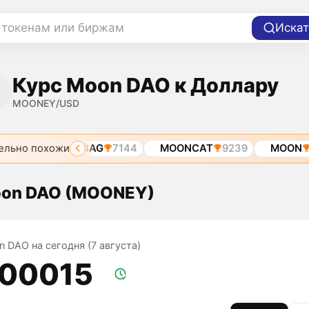
 токенам или биржам
Искат
Курс Moon DAO к Доллару
MOONEY/USD
ельно похожи
AI
7290
BAG
7144
MOONCAT
9239
MOON
11
oon DAO (MOONEY)
n DAO на сегодня (7 августа)
,00015