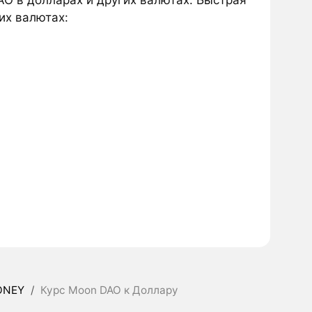
их валютах:
ONEY
/
Курс Moon DAO к Доллару