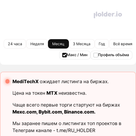
24 часа
Неделя
Месяц
3 Месяца
Год
Всё время
Макс / Мин
Профиль объёма
MediTechX
ожидает листинга на биржах.
Цена на токен
MTX
неизвестна.
Чаще всего первые торги стартуют на биржах
Mexc.com
,
Bybit.com
,
Binance.com
.
Мы заранее пишем о листингах топ проектов в
Телеграм канале -
t.me/RU_HOLDER