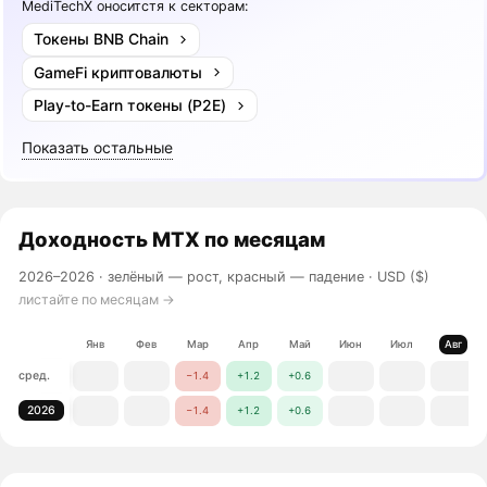
MediTechX оноситстя к секторам:
Токены BNB Chain
GameFi криптовалюты
Play-to-Earn токены (P2E)
Показать остальные
Доходность
MTX
по месяцам
2026–2026 ·
зелёный — рост, красный — падение
· USD ($)
листайте по месяцам →
Янв
Фев
Мар
Апр
Май
Июн
Июл
Авг
сред.
−1.4
+1.2
+0.6
2026
−1.4
+1.2
+0.6