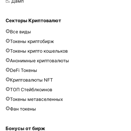
📉 Дамп
Секторы Криптовалют
Все виды
Токены криптобирж
Токены крипто кошельков
Анонимные криптовалюты
DeFi Токены
Криптовалюты NFT
ТОП Стейблкоинов
Токены метавселенных
Фан токены
Бонусы от бирж