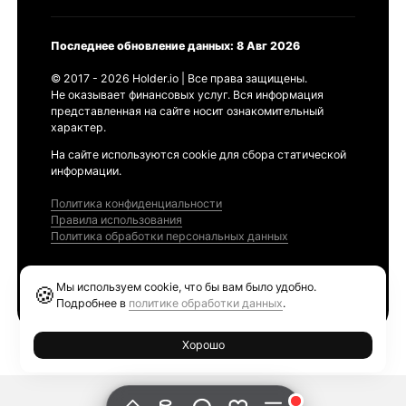
Последнее обновление данных: 8 Авг 2026
© 2017 - 2026 Holder.io | Все права защищены.
Не оказывает финансовых услуг. Вся информация
представленная на сайте носит ознакомительный
характер.
На сайте используются cookie для сбора статической
информации.
Политика конфиденциальности
Правила использования
Политика обработки персональных данных
Продукты
Мы используем cookie, что бы вам было удобно.
🍪
Ethereum GAS Tracker
Подробнее в
политике обработки данных
.
Хорошо