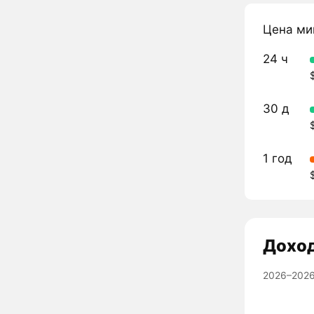
Цена ми
24 ч
30 д
1 год
Дохо
2026–2026