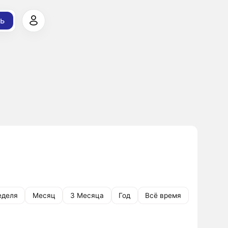
ь
еделя
Месяц
3 Месяца
Год
Всё время