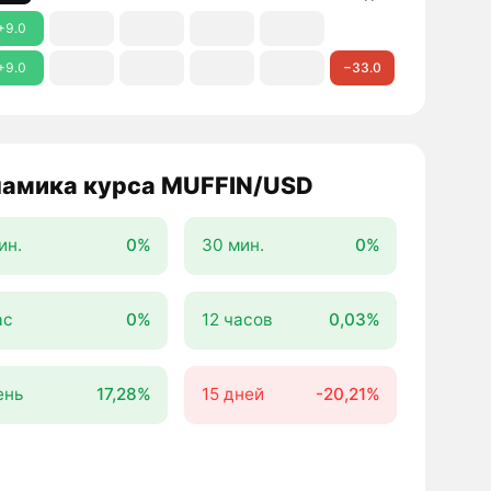
+9.0
+9.0
−33.0
амика курса MUFFIN/USD
ин.
0%
30 мин.
0%
ас
0%
12 часов
0,03%
ень
17,28%
15 дней
-20,21%