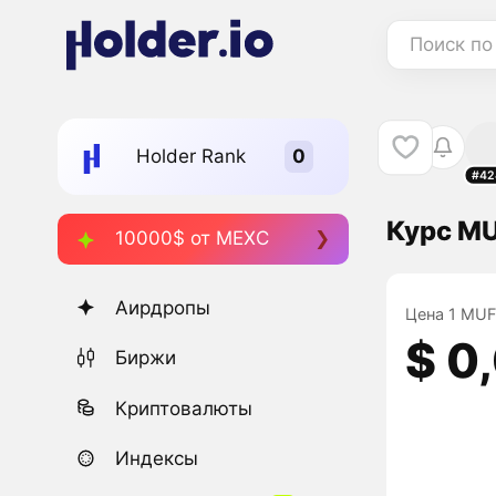
Поиск по
Holder Rank
#42
Курс MU
10000$ от MEXC
Аирдропы
Цена 1 MUFF
$ 0
Биржи
Криптовалюты
Индексы