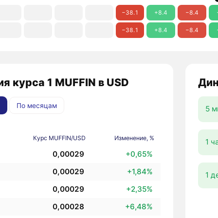
−38.1
+8.4
−8.4
−38.1
+8.4
−8.4
я курса 1 MUFFIN в USD
Дин
По месяцам
5 м
Курс MUFFIN/USD
Изменение, %
1 ч
0,00029
+0,65%
0,00029
+1,84%
1 д
0,00029
+2,35%
0,00028
+6,48%