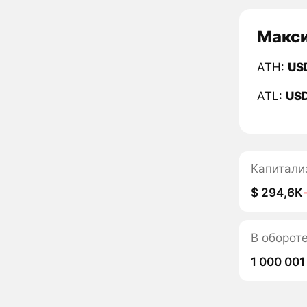
Макси
ATH:
US
ATL:
US
Капитали
$ 294,6K
В оборот
1 000 001