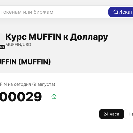
 токенам или биржам
Искат
Курс MUFFIN к Доллару
MUFFIN/USD
48
FFIN (MUFFIN)
IN на сегодня (9 августа)
,00029
24 часа
Н