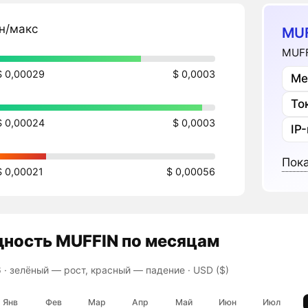
н/макс
MUF
MUFF
$ 0,00029
$ 0,0003
Ме
То
$ 0,00024
$ 0,0003
IP
Пока
$ 0,00021
$ 0,00056
дность
MUFFIN
по месяцам
 ·
зелёный — рост, красный — падение
· USD ($)
Янв
Фев
Мар
Апр
Май
Июн
Июл