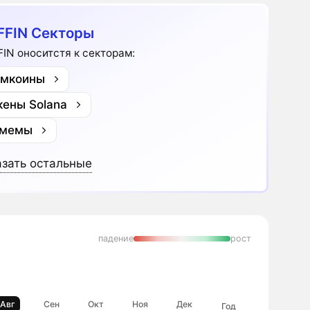
FIN Секторы
IN оноситстя к секторам:
мкоины
кены Solana
-мемы
зать остальные
падение
рост
Авг
Сен
Окт
Ноя
Дек
Год