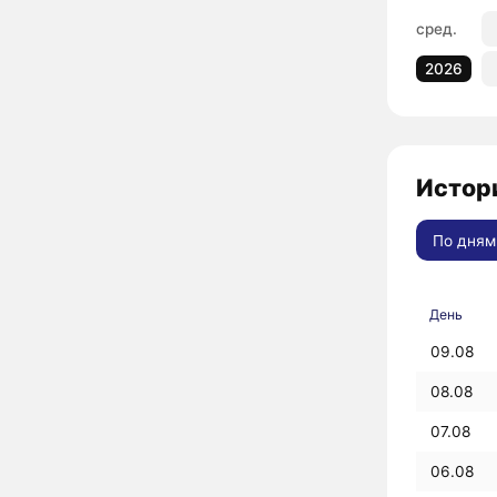
сред.
2026
Истори
По дням
День
09.08
08.08
07.08
06.08