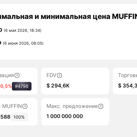
мальная и минимальная цена MUFFIN
D
(6 мая 2026, 18:34)
D
(6 июня 2026, 08:05)
зация
FDV
Торгов
$ 294,6K
$ 354,
-0,5%
#4798
е MUFFIN
Макс. предложение
1 000 000 000
 588
100%