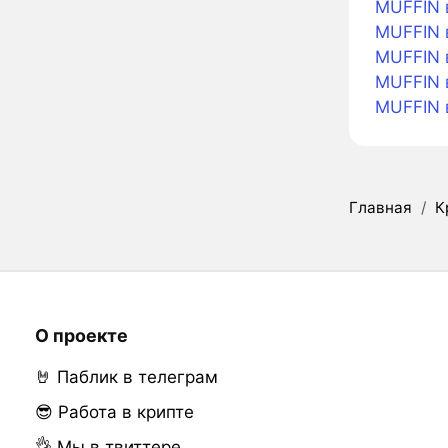
MUFFIN в
MUFFIN в
MUFFIN в
MUFFIN 
MUFFIN 
Главная
/
К
О проекте
🤘 Паблик в телеграм
😎 Работа в крипте
👌 Мы в твиттере