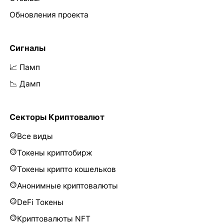
Обновления проекта
Сигналы
📈 Памп
📉 Дамп
Секторы Криптовалют
Все виды
Токены криптобирж
Токены крипто кошельков
Анонимные криптовалюты
DeFi Токены
Криптовалюты NFT