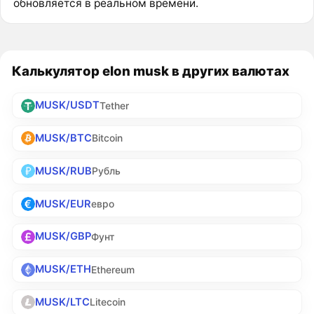
обновляется в реальном времени.
Калькулятор elon musk в других валютах
MUSK/USDT
Tether
MUSK/BTC
Bitcoin
MUSK/RUB
Рубль
MUSK/EUR
евро
MUSK/GBP
Фунт
MUSK/ETH
Ethereum
MUSK/LTC
Litecoin