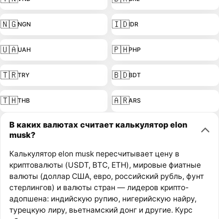
🇳🇬
🇮🇩
NGN
IDR
🇺🇦
🇵🇭
UAH
PHP
🇹🇷
🇧🇩
TRY
BDT
🇹🇭
🇦🇷
THB
ARS
В каких валютах считает калькулятор elon
musk?
Калькулятор elon musk пересчитывает цену в
криптовалюты (USDT, BTC, ETH), мировые фиатные
валюты (доллар США, евро, российский рубль, фунт
стерлингов) и валюты стран — лидеров крипто-
адопшена: индийскую рупию, нигерийскую найру,
турецкую лиру, вьетнамский донг и другие. Курс