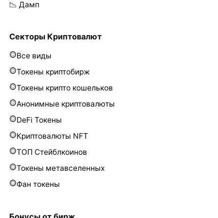
📉 Дамп
Секторы Криптовалют
Все виды
Токены криптобирж
Токены крипто кошельков
Анонимные криптовалюты
DeFi Токены
Криптовалюты NFT
ТОП Стейблкоинов
Токены метавселенных
Фан токены
Бонусы от бирж