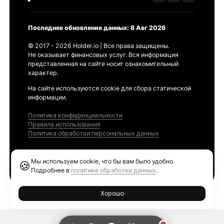
Последнее обновление данных: 8 Авг 2026
© 2017 - 2026 Holder.io | Все права защищены.
Не оказывает финансовых услуг. Вся информация
представленная на сайте носит ознакомительный
характер.
На сайте используются cookie для сбора статической
информации.
Политика конфиденциальности
Правила использования
Политика обработки персональных данных
Продукты
Мы используем cookie, что бы вам было удобно.
🍪
Ethereum GAS Tracker
Подробнее в
политике обработки данных
.
Хорошо