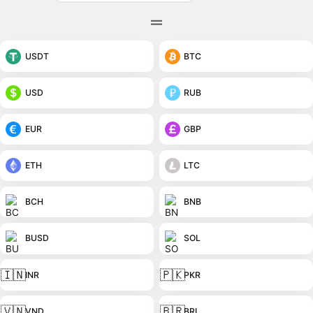
USDT
BTC
USD
RUB
EUR
GBP
ETH
LTC
BCH
BNB
BUSD
SOL
🇮🇳
🇵🇰
INR
PKR
🇻🇳
🇧🇷
VND
BRL