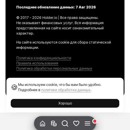
Последнее обновление данных: 7 Авг 2026
© 2017 - 2026 Holder.io | Все права защищены.
Не оказывает финансовых услуг. Вся информация
представленная на сайте носит ознакомительный
характер.
На сайте используются cookie для сбора статической
информации.
Политика конфиденциальности
Правила использования
Политика обработки персональных данных
Продукты
Мы используем cookie, что бы вам было удобно.
🍪
Ethereum GAS Tracker
Подробнее в
политике обработки данных
.
Хорошо