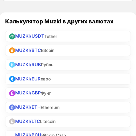
Калькулятор Muzki в других валютах
MUZKI/USDT
Tether
MUZKI/BTC
Bitcoin
MUZKI/RUB
Рубль
MUZKI/EUR
евро
MUZKI/GBP
Фунт
MUZKI/ETH
Ethereum
MUZKI/LTC
Litecoin
MUZKI/BCH
Bitcoin Cash