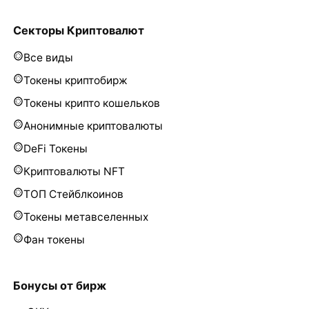
Секторы Криптовалют
Все виды
Токены криптобирж
Токены крипто кошельков
Анонимные криптовалюты
DeFi Токены
Криптовалюты NFT
ТОП Стейблкоинов
Токены метавселенных
Фан токены
Бонусы от бирж