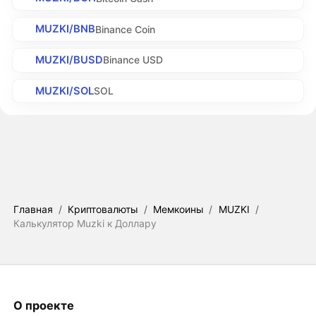
MUZKI/BNB
Binance Coin
MUZKI/BUSD
Binance USD
MUZKI/SOL
SOL
Главная
/
Криптовалюты
/
Мемкоины
/
MUZKI
/
Калькулятор Muzki к Доллару
О проекте