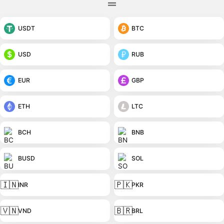
USDT
BTC
USD
RUB
EUR
GBP
ETH
LTC
BCH
BNB
BUSD
SOL
🇮🇳
🇵🇰
INR
PKR
🇻🇳
🇧🇷
VND
BRL