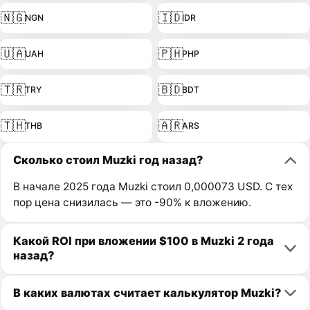
🇳🇬
🇮🇩
NGN
IDR
🇺🇦
🇵🇭
UAH
PHP
🇹🇷
🇧🇩
TRY
BDT
🇹🇭
🇦🇷
THB
ARS
Сколько стоил Muzki год назад?
В начале 2025 года Muzki стоил 0,000073 USD. С тех
пор цена снизилась — это -90% к вложению.
Какой ROI при вложении $100 в Muzki 2 года
назад?
В каких валютах считает калькулятор Muzki?