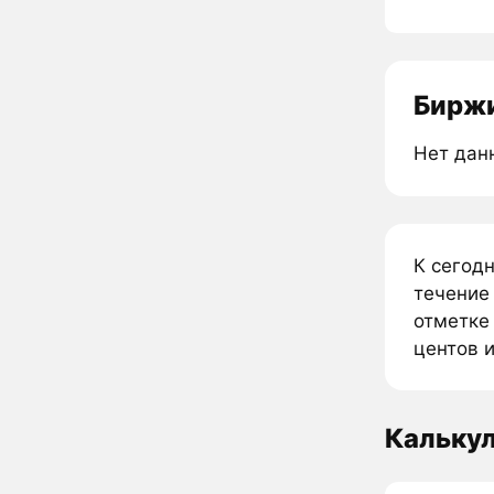
Биржи
Нет дан
К сегод
течение
отметке
центов и
Кальку