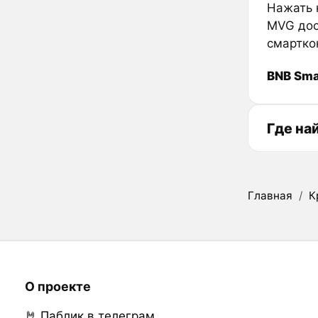
Нажать к
MVG дос
смартко
BNB Sma
Где на
Главная
/
К
О проекте
🤘 Паблик в телеграм