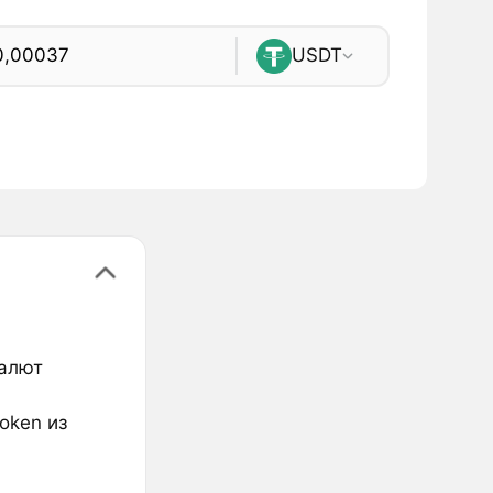
USDT
валют
oken из