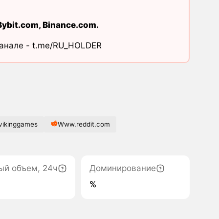
Bybit.com
,
Binance.com
.
канале -
t.me/RU_HOLDER
ikinggames
Www.reddit.com
ый объем, 24ч
Доминирование
%