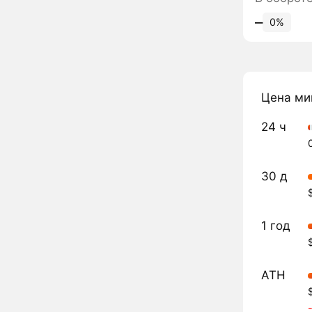
‒
0%
Цена ми
24 ч
30 д
1 год
ATH