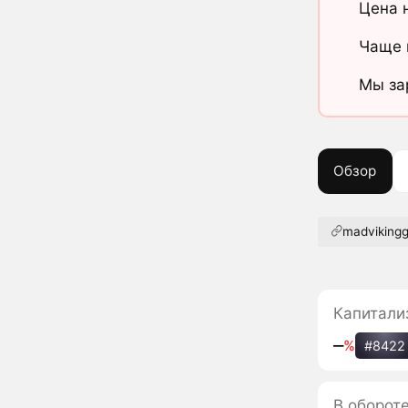
Цена 
Чаще 
Мы за
Обзор
madviking
Капитали
‒
%
#8422
В оборот