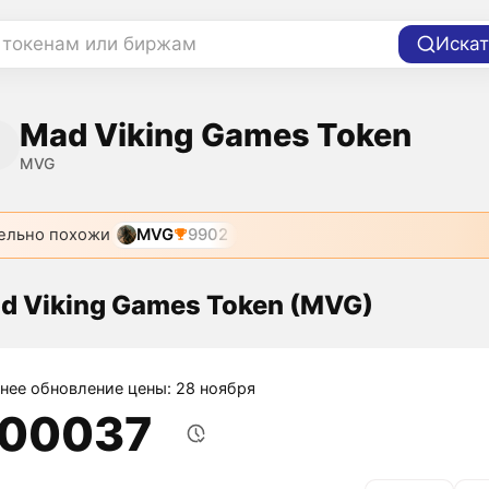
 токенам или биржам
Искат
Mad Viking Games Token
MVG
ельно похожи
MVG
9902
d Viking Games Token (MVG)
нее обновление цены: 28 ноября
,00037