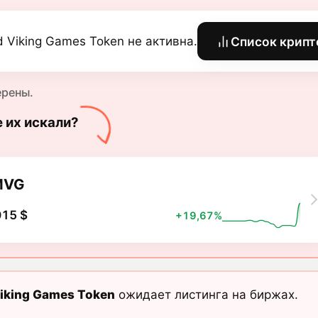
 Viking Games Token не активна.
Список крипт
ерены.
е их искали?
MVG
015 $
+19,67%
iking Games Token
ожидает листинга на биржах.