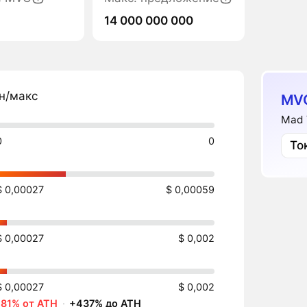
14 000 000 000
н/макс
MV
Mad 
0
0
То
$ 0,00027
$ 0,00059
$ 0,00027
$ 0,002
$ 0,00027
$ 0,002
-81% от ATH
·
+437% до ATH