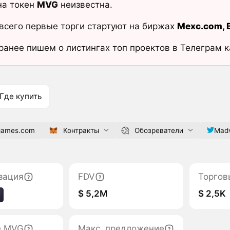
на токен
MVG
неизвестна.
всего первые торги стартуют на биржах
Mexc.com
,
ранее пишем о листингах топ проектов в Телеграм 
Где купить
games.com
Контракты
Обозреватели
Madv
зация
FDV
Торгов
$ 5,2M
$ 2,5K
е MVG
Макс. предложение