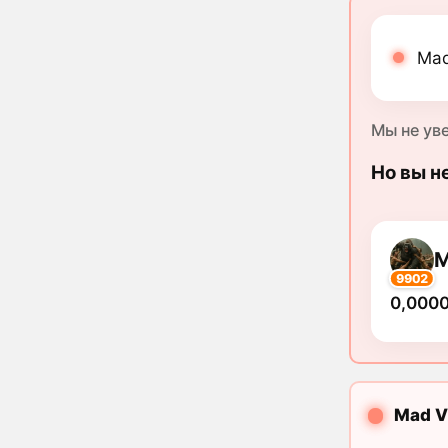
Mad
Мы не ув
Но вы н
9902
0,000
Mad V