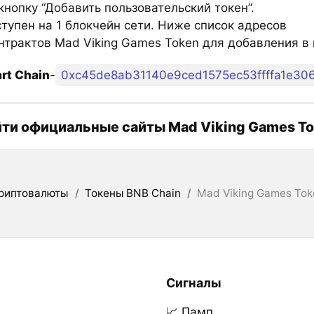
нопку “Добавить пользовательский токен”.
тупен на 1 блокчейн сети. Ниже список адресов
нтрактов Mad Viking Games Token для добавления в
rt Chain
-
0xc45de8ab31140e9ced1575ec53ffffa1e30
йти официальные сайты Mad Viking Games T
риптовалюты
/
Токены BNB Chain
/
Mad Viking Games Tok
Сигналы
📈 Памп