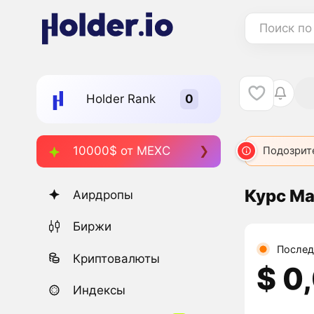
Поиск по
Holder Rank
10000$ от MEXC
Подозрит
Курс Ma
Аирдропы
Биржи
Послед
Криптовалюты
$ 0
Индексы