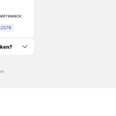
 метамаск:
62576
oken?
en