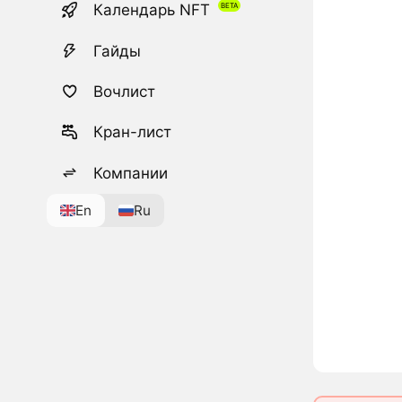
Календарь NFT
Гайды
Вочлист
Кран-лист
Компании
En
Ru