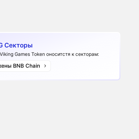
G Секторы
Viking Games Token оноситстя к секторам:
кены BNB Chain