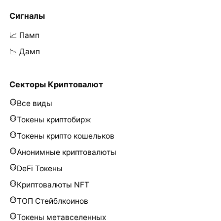
Сигналы
📈 Памп
📉 Дамп
Секторы Криптовалют
Все виды
Токены криптобирж
Токены крипто кошельков
Анонимные криптовалюты
DeFi Токены
Криптовалюты NFT
ТОП Стейблкоинов
Токены метавселенных