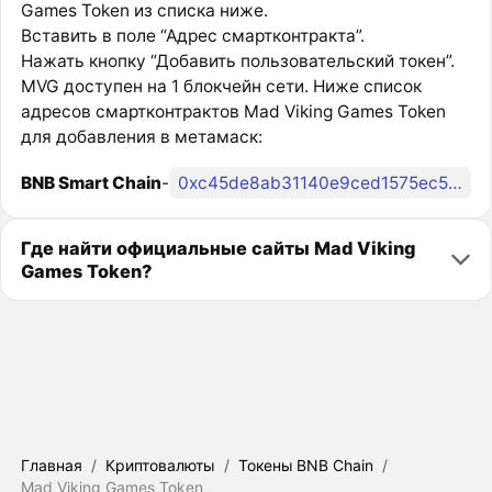
Games Token из списка ниже.
Вставить в поле “Адрес смартконтракта”.
Нажать кнопку “Добавить пользовательский токен”.
MVG доступен на 1 блокчейн сети. Ниже список
адресов смартконтрактов Mad Viking Games Token
для добавления в метамаск:
BNB Smart Chain
-
0xc45de8ab31140e9ced1575ec53ffffa1e3062576
Где найти официальные сайты Mad Viking
Games Token?
Главная
/
Криптовалюты
/
Токены BNB Chain
/
Mad Viking Games Token