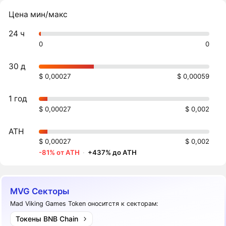
Цена мин/макс
24 ч
0
0
30 д
$ 0,00027
$ 0,00059
1 год
$ 0,00027
$ 0,002
ATH
$ 0,00027
$ 0,002
-81% от ATH
·
+437% до ATH
MVG Секторы
Mad Viking Games Token оноситстя к секторам:
Токены BNB Chain