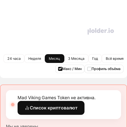
24 часа
Неделя
Месяц
3 Месяца
Год
Всё время
Макс / Мин
Профиль объёма
Mad Viking Games Token не активна.
Список криптовалют
Мы не уверены.