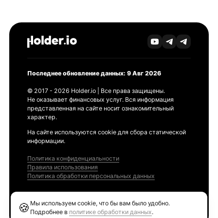
Последнее обновление данных: 9 Авг 2026
© 2017 - 2026 Holder.io | Все права защищены.
Не оказывает финансовых услуг. Вся информация
представленная на сайте носит ознакомительный
характер.
На сайте используются cookie для сбора статической
информации.
Политика конфиденциальности
Правила использования
Политика обработки персональных данных
Продукты
Мы используем cookie, что бы вам было удобно.
🍪
Ethereum GAS Tracker
Подробнее в
политике обработки данных
.