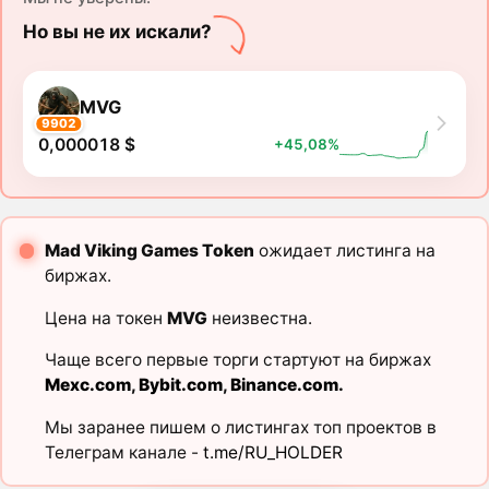
Но вы не их искали?
MVG
9902
0,000018 $
+45,08%
Mad Viking Games Token
ожидает листинга на
биржах.
Цена на токен
MVG
неизвестна.
Чаще всего первые торги стартуют на биржах
Mexc.com
,
Bybit.com
,
Binance.com
.
Мы заранее пишем о листингах топ проектов в
Телеграм канале -
t.me/RU_HOLDER