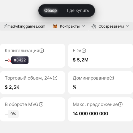
Обзор
Где купить
madvikinggames.com
Контракты
Обозреватели
Капитализация
FDV
$ 5,2M
‒
%
#8422
Торговый объем, 24ч
Доминирование
$ 2,5K
%
В обороте MVG
Макс. предложение
14 000 000 000
‒
0%