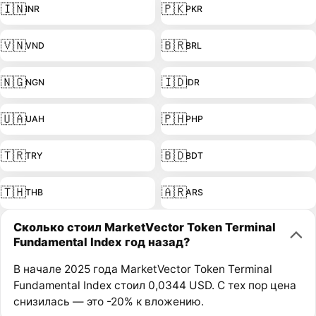
🇮🇳
🇵🇰
INR
PKR
🇻🇳
🇧🇷
VND
BRL
🇳🇬
🇮🇩
NGN
IDR
🇺🇦
🇵🇭
UAH
PHP
🇹🇷
🇧🇩
TRY
BDT
🇹🇭
🇦🇷
THB
ARS
Сколько стоил MarketVector Token Terminal
Fundamental Index год назад?
В начале 2025 года MarketVector Token Terminal
Fundamental Index стоил 0,0344 USD. С тех пор цена
снизилась — это -20% к вложению.