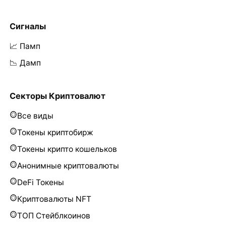
Сигналы
📈 Памп
📉 Дамп
Секторы Криптовалют
Все виды
Токены криптобирж
Токены крипто кошельков
Анонимные криптовалюты
DeFi Токены
Криптовалюты NFT
ТОП Стейблкоинов