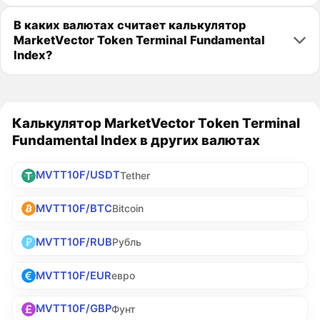
В каких валютах считает калькулятор
MarketVector Token Terminal Fundamental
Index?
Калькулятор MarketVector Token Terminal
Fundamental Index в других валютах
MVTT10F/USDT
Tether
MVTT10F/BTC
Bitcoin
MVTT10F/RUB
Рубль
MVTT10F/EUR
евро
MVTT10F/GBP
Фунт