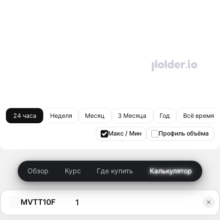
24 часа
Неделя
Месяц
3 Месяца
Год
Всё время
Макс / Мин
Профиль объёма
Обзор
Курс
Где купить
Калькулятор
MVTT10F