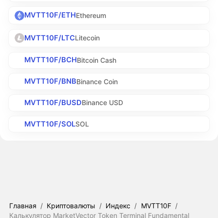
MVTT10F/ETH
Ethereum
MVTT10F/LTC
Litecoin
MVTT10F/BCH
Bitcoin Cash
MVTT10F/BNB
Binance Coin
MVTT10F/BUSD
Binance USD
MVTT10F/SOL
SOL
Главная
/
Криптовалюты
/
Индекс
/
MVTT10F
/
Калькулятор MarketVector Token Terminal Fundamental