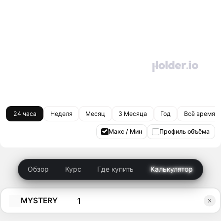
24 часа
Неделя
Месяц
3 Месяца
Год
Всё время
Макс / Мин
Профиль объёма
Обзор
Курс
Где купить
Калькулятор
MYSTERY