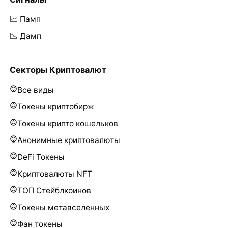
📈 Памп
📉 Дамп
Секторы Криптовалют
Все виды
Токены криптобирж
Токены крипто кошельков
Анонимные криптовалюты
DeFi Токены
Криптовалюты NFT
ТОП Стейблкоинов
Токены метавселенных
Фан токены