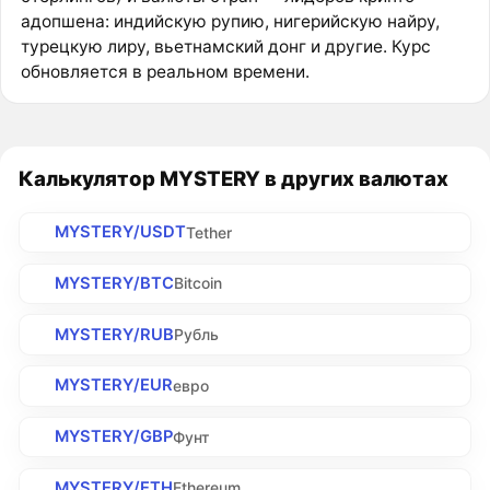
адопшена: индийскую рупию, нигерийскую найру,
турецкую лиру, вьетнамский донг и другие. Курс
обновляется в реальном времени.
Калькулятор MYSTERY в других валютах
MYSTERY/USDT
Tether
MYSTERY/BTC
Bitcoin
MYSTERY/RUB
Рубль
MYSTERY/EUR
евро
MYSTERY/GBP
Фунт
MYSTERY/ETH
Ethereum