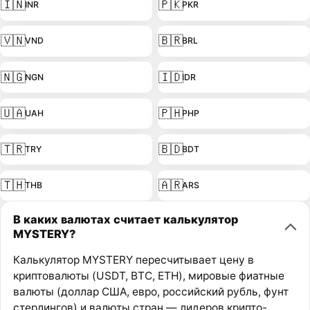
🇮🇳
🇵🇰
INR
PKR
🇻🇳
🇧🇷
VND
BRL
🇳🇬
🇮🇩
NGN
IDR
🇺🇦
🇵🇭
UAH
PHP
🇹🇷
🇧🇩
TRY
BDT
🇹🇭
🇦🇷
THB
ARS
В каких валютах считает калькулятор
MYSTERY?
Калькулятор MYSTERY пересчитывает цену в
криптовалюты (USDT, BTC, ETH), мировые фиатные
валюты (доллар США, евро, российский рубль, фунт
стерлингов) и валюты стран — лидеров крипто-