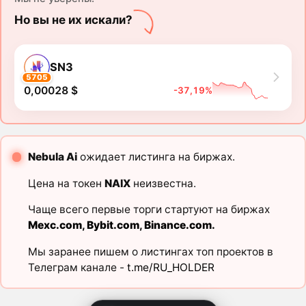
Но вы не их искали?
SN3
5705
0,00028 $
-37,19%
Nebula Ai
ожидает листинга на биржах.
Цена на токен
NAIX
неизвестна.
Чаще всего первые торги стартуют на биржах
Mexc.com
,
Bybit.com
,
Binance.com
.
Мы заранее пишем о листингах топ проектов в
Телеграм канале -
t.me/RU_HOLDER