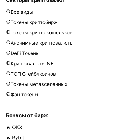
Все виды
Токены криптобирж
Токены крипто кошельков
Анонимные криптовалюты
DeFi Токены
Криптовалюты NFT
ТОП Стейблкоинов
Токены метавселенных
Фан токены
Бонусы от бирж
🔥 OKX
🔥 Bybit