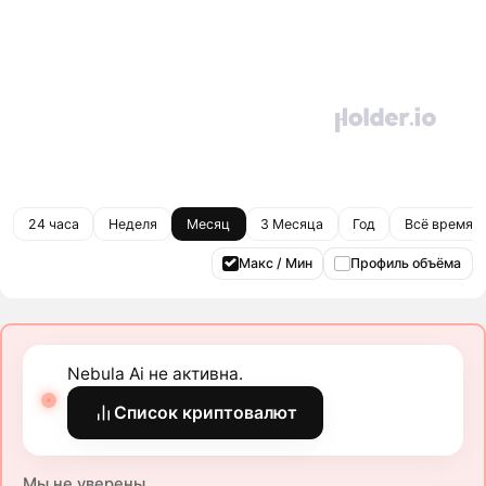
24 часа
Неделя
Месяц
3 Месяца
Год
Всё время
Макс / Мин
Профиль объёма
Nebula Ai не активна.
Список криптовалют
Мы не уверены.