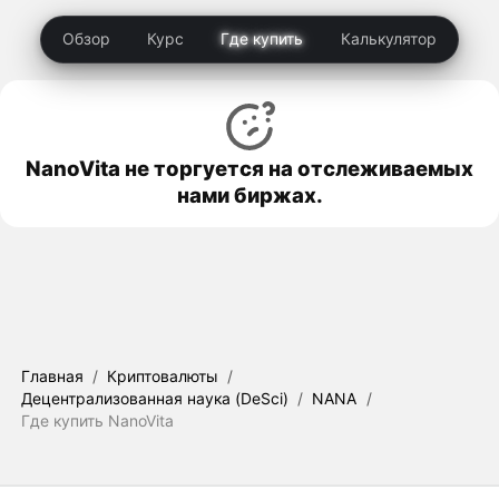
Обзор
Курс
Где купить
Калькулятор
NanoVita не торгуется на отслеживаемых
нами биржах.
Главная
/
Криптовалюты
/
Децентрализованная наука (DeSci)
/
NANA
/
Где купить NanoVita