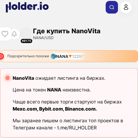
Где купить NanoVita
NANA/USD
#8175
NANA
12297
Подозрительно похожи
NanoVita
ожидает листинга на биржах.
Цена на токен
NANA
неизвестна.
Чаще всего первые торги стартуют на биржах
Mexc.com
,
Bybit.com
,
Binance.com
.
Мы заранее пишем о листингах топ проектов в
Телеграм канале -
t.me/RU_HOLDER