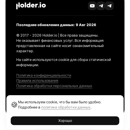
Последнее обновление данных: 9 Авг 2026
© 2017 - 2026 Holder.io | Все права защищены.
Не оказывает финансовых услуг. Вся информация
представленная на сайте носит ознакомительный
характер.
На сайте используются cookie для сбора статической
информации.
Политика конфиденциальности
Правила использования
Политика обработки персональных данных
Продукты
Мы используем cookie, что бы вам было удобно.
🍪
Ethereum GAS Tracker
Подробнее в
политике обработки данных
.
Хорошо