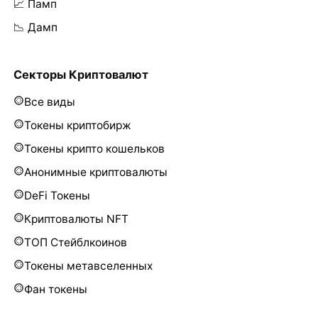
📈 Памп
📉 Дамп
Секторы Криптовалют
Все виды
Токены криптобирж
Токены крипто кошельков
Анонимные криптовалюты
DeFi Токены
Криптовалюты NFT
ТОП Стейблкоинов
Токены метавселенных
Фан токены