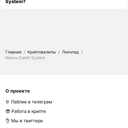
System?
Главная
/
Криптовалюты
/
Лончпад
/
Nexus Credit System
О проекте
🤘 Паблик в телеграм
😎 Работа в крипте
👌 Мы в твиттере