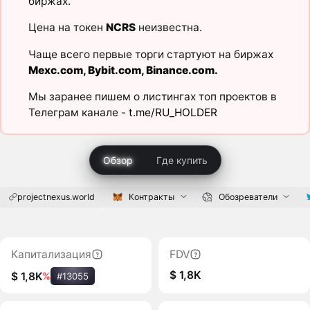
биржах.
Цена на токен
NCRS
неизвестна.
Чаще всего первые торги стартуют на биржах
Mexc.com
,
Bybit.com
,
Binance.com
.
Мы заранее пишем о листингах топ проектов в
Телеграм канале -
t.me/RU_HOLDER
Обзор
Где купить
projectnexus.world
Контракты
Обозреватели
Капитализация
FDV
$ 1,8K
$ 1,8K
%
#13055