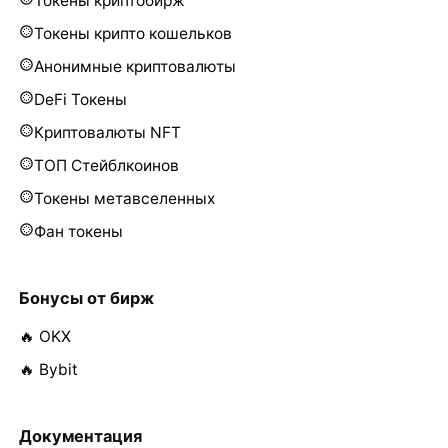
Токены криптобирж
Токены крипто кошельков
Анонимные криптовалюты
DeFi Токены
Криптовалюты NFT
ТОП Стейблкоинов
Токены метавселенных
Фан токены
Бонусы от бирж
🔥 OKX
🔥 Bybit
Документация