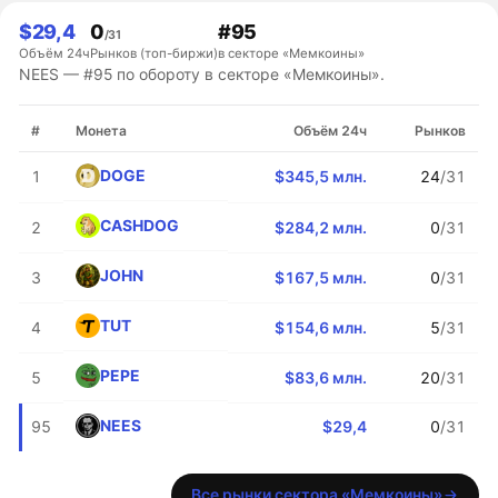
$29,4
0
#95
/31
Объём 24ч
Рынков (топ-биржи)
в секторе «Мемкоины»
NEES — #95 по обороту в секторе «Мемкоины».
#
Монета
Объём 24ч
Рынков
DOGE
1
$345,5 млн.
24
/31
CASHDOG
2
$284,2 млн.
0
/31
JOHN
3
$167,5 млн.
0
/31
TUT
4
$154,6 млн.
5
/31
PEPE
5
$83,6 млн.
20
/31
NEES
95
$29,4
0
/31
Все рынки сектора «Мемкоины»