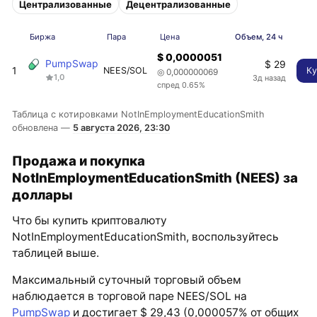
Централизованные
Децентрализованные
Биржа
Пара
Цена
Объем, 24 ч
$ 0,0000051
PumpSwap
$ 29
1
NEES/SOL
Ку
◎ 0,000000069
1,0
3д назад
спред 0.65%
Таблица с котировками NotInEmploymentEducationSmith
обновлена —
5 августа 2026, 23:30
Продажа и покупка
NotInEmploymentEducationSmith (NEES) за
доллары
Что бы купить криптовалюту
NotInEmploymentEducationSmith, воспользуйтесь
таблицей выше.
Максимальный суточный торговый объем
наблюдается в торговой паре NEES/SOL на
PumpSwap
и достигает $ 29,43 (0,000057% от общих