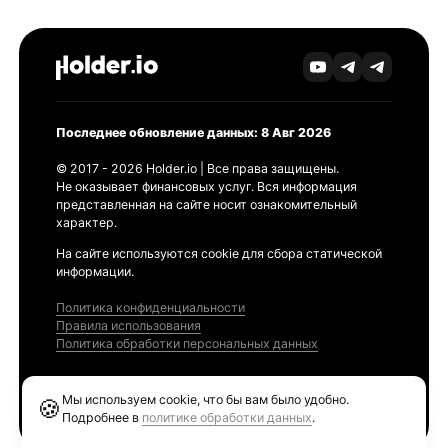
Последнее обновление данных: 8 Авг 2026
© 2017 - 2026 Holder.io | Все права защищены.
Не оказывает финансовых услуг. Вся информация
представленная на сайте носит ознакомительный
характер.
На сайте используются cookie для сбора статической
информации.
Политика конфиденциальности
Правила использования
Политика обработки персональных данных
Продукты
Мы используем cookie, что бы вам было удобно.
🍪
Ethereum GAS Tracker
Подробнее в
политике обработки данных
.