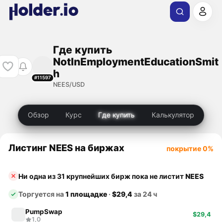
Где купить
NotInEmploymentEducationSmit
h
#11597
NEES/USD
Обзор
Курс
Где купить
Калькулятор
Листинг NEES на биржах
покрытие 0%
Ни одна из 31 крупнейших бирж пока не листит
NEES
Торгуется на
1 площадке
·
$29,4
за 24 ч
PumpSwap
$29,4
1,0