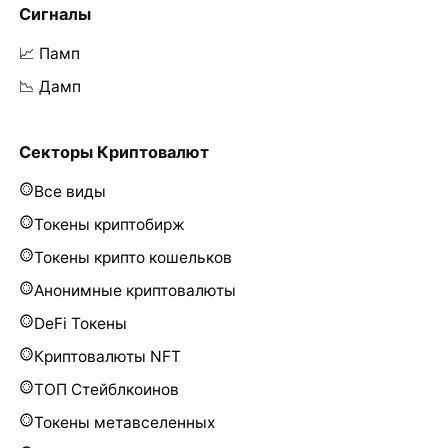
Сигналы
📈 Памп
📉 Дамп
Секторы Криптовалют
Все виды
Токены криптобирж
Токены крипто кошельков
Анонимные криптовалюты
DeFi Токены
Криптовалюты NFT
ТОП Стейблкоинов
Токены метавселенных