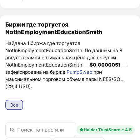
Биржи где торгуется
NotInEmploymentEducationSmith
Найдена 1 биржа где торгуется
NotInEmploymentEducationSmith. По данным на 8
августа самая оптимальная цена для покупки
NotInEmploymentEducationSmith —
$0,0000051
—
зафиксирована на бирже
PumpSwap
при
максимальном торговом объеме пары NEES/SOL
(29,4 USD).
Все
Holder TrustScore ≥ 4.5