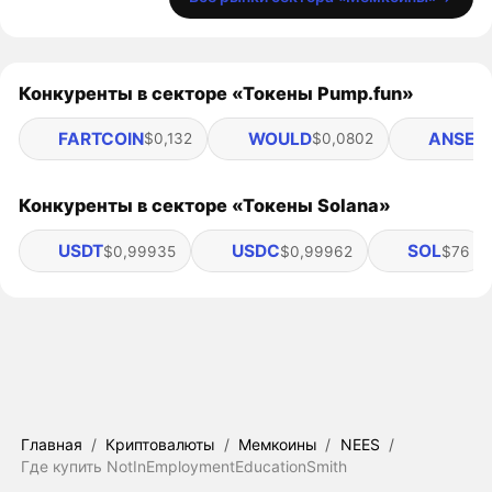
Конкуренты в секторе «Токены Pump.fun»
FARTCOIN
WOULD
ANSEM
$0,132
$0,0802
Конкуренты в секторе «Токены Solana»
USDT
USDC
SOL
$0,99935
$0,99962
$76
Главная
/
Криптовалюты
/
Мемкоины
/
NEES
/
Где купить NotInEmploymentEducationSmith