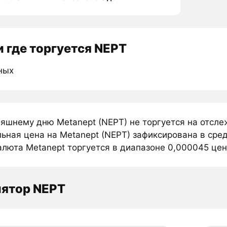
 где торгуется NEPT
ных
няшнему дню Metanept (NEPT) не торгуется на отсл
ьная цена на Metanept (NEPT) зафиксирована в сред
люта Metanept торгуется в диапазоне 0,000045 цент
лятор NEPT