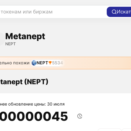
 токенам или биржам
Искат
Metanept
NEPT
ельно похожи
NEPT
5534
tanept (NEPT)
нее обновление цены: 30 июля
,00000045