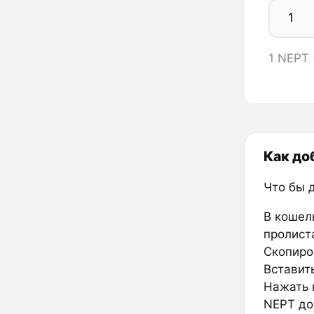
1 NEPT
Как до
Что бы 
В кошел
пролиста
Скопиро
Вставить
Нажать к
NEPT до