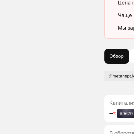
Цена 
Чаще 
Мы за
Обзор
metanept.i
Капитали
‒
%
#9679
В оборот