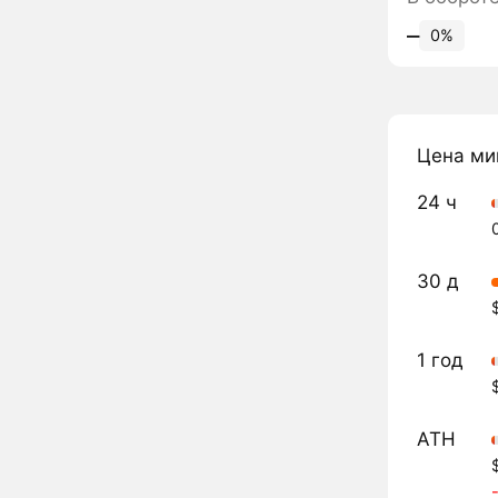
‒
0%
Цена ми
24 ч
30 д
1 год
ATH