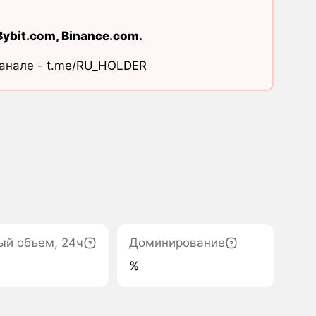
Bybit.com
,
Binance.com
.
канале -
t.me/RU_HOLDER
ый объем, 24ч
Доминирование
%