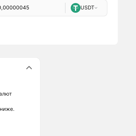
USDT
валют
 ниже.