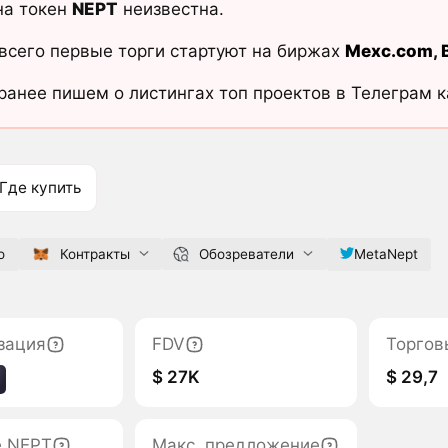
на токен
NEPT
неизвестна.
всего первые торги стартуют на биржах
Mexc.com
,
ранее пишем о листингах топ проектов в Телеграм 
Где купить
o
Контракты
Обозреватели
MetaNept
зация
FDV
Торгов
$ 27K
$ 29,7
е NEPT
Макс. предложение