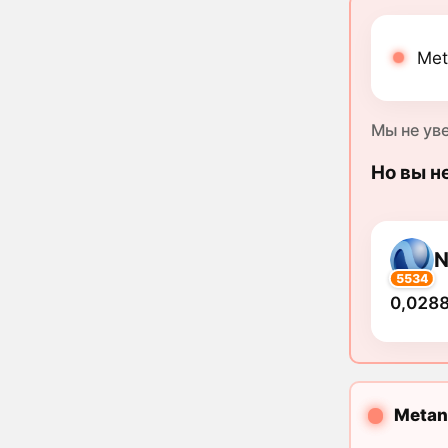
Met
Мы не ув
Но вы н
N
5534
0,0288
Metan