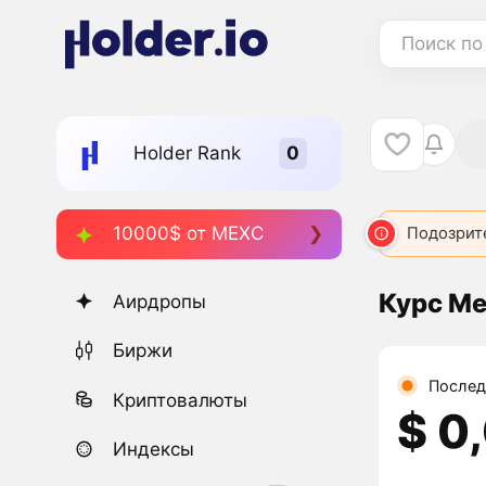
Поиск по
Holder Rank
10000$ от MEXC
Подозрит
Курс Me
Аирдропы
Биржи
Послед
Криптовалюты
$ 0
Индексы