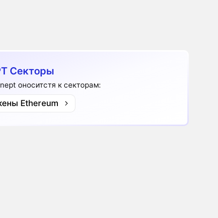
T Секторы
nept оноситстя к секторам:
кены Ethereum