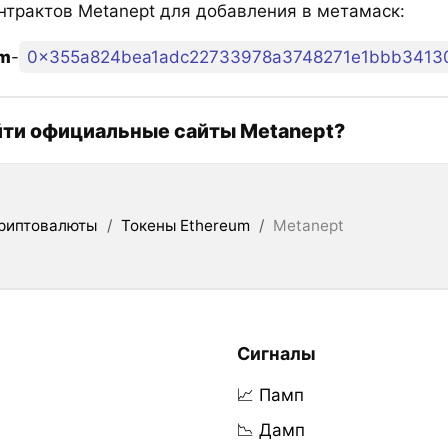
нтрактов Metanept для добавления в метамаск:
um
-
0x355a824bea1adc22733978a3748271e1bbb3413
йти официальные сайты Metanept?
риптовалюты
/
Токены Ethereum
/
Metanept
Сигналы
📈 Памп
📉 Дамп