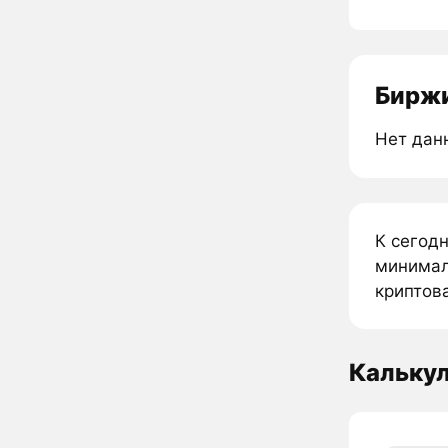
Биржи
Нет дан
К сегод
минимал
криптова
Кальку