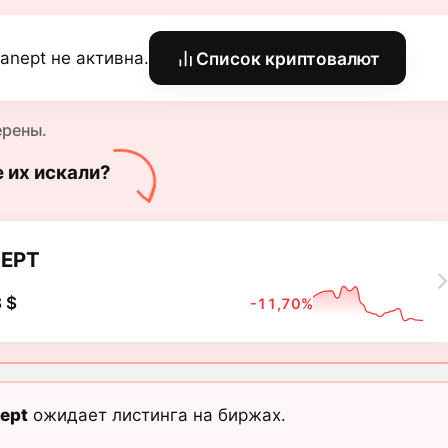
anept не активна.
Список криптовалют
ерены.
е их искали?
EPT
 $
-11,70%
ept
ожидает листинга на биржах.