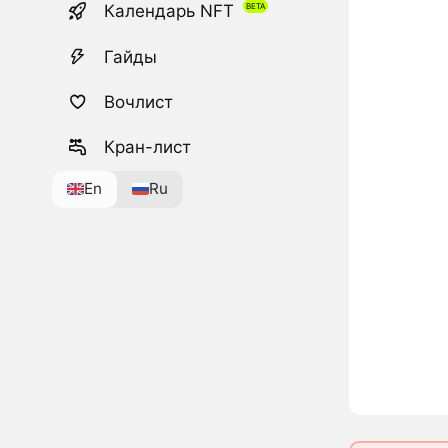
Календарь NFT
Гайды
Вочлист
Кран-лист
En
Ru