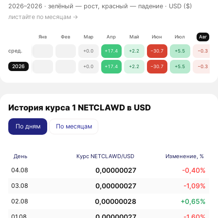
2026–2026 ·
зелёный — рост, красный — падение
· USD ($)
листайте по месяцам →
Янв
Фев
Мар
Апр
Май
Июн
Июл
Авг
сред.
+0.0
+17.4
+2.2
−30.7
+5.5
−0.3
2026
+0.0
+17.4
+2.2
−30.7
+5.5
−0.3
История курса 1 NETCLAWD в USD
По дням
По месяцам
День
Курс NETCLAWD/USD
Изменение, %
0,00000027
-0,40%
04.08
0,00000027
-1,09%
03.08
0,00000028
+0,65%
02.08
0,00000027
-1,60%
01.08