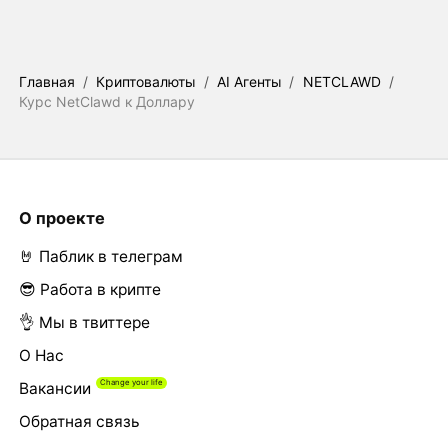
Главная
/
Криптовалюты
/
AI Агенты
/
NETCLAWD
/
Курс NetClawd к Доллару
О проекте
🤘 Паблик в телеграм
😎 Работа в крипте
👌 Мы в твиттере
О Нас
Вакансии
Обратная связь