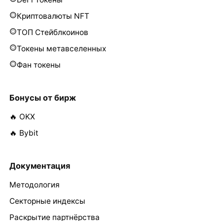
Криптовалюты NFT
ТОП Стейблкоинов
Токены метавселенных
Фан токены
Бонусы от бирж
🔥 OKX
🔥 Bybit
Документация
Методология
Секторные индексы
Раскрытие партнёрства