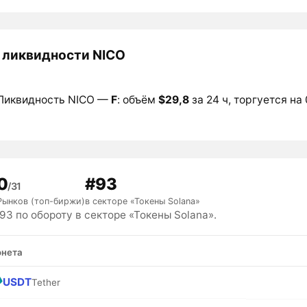
 ликвидности NICO
Ликвидность NICO —
F
: объём
$29,8
за 24 ч, торгуется на 
0
#93
/31
Рынков (топ-биржи)
в секторе «Токены Solana»
3 по обороту в секторе «Токены Solana».
нета
USDT
Tether