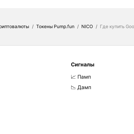
риптовалюты
/
Токены Pump.fun
/
NICO
/
Где купить Go
Сигналы
📈 Памп
📉 Дамп