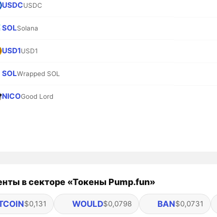
USDC
USDC
SOL
Solana
USD1
USD1
SOL
Wrapped SOL
NICO
Good Lord
нты в секторе «Токены Pump.fun»
TCOIN
WOULD
BAN
$0,131
$0,0798
$0,0731