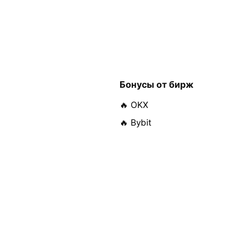
Бонусы от бирж
🔥 OKX
🔥 Bybit