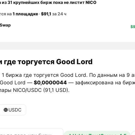
а из 31 крупнейших бирж пока не листит
NICO
тся на
1 площадке
·
$91,1
за 24 ч
Swap
$9
 где торгуется Good Lord
 1 биржа где торгуется Good Lord. По данным на 9 
 Good Lord —
$0,0000044
— зафиксирована на бир
пары NICO/USDC (91,1 USD).
USDC