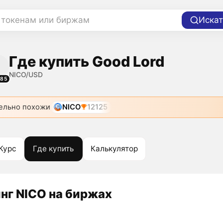
 токенам или биржам
Искат
Где купить Good Lord
NICO/USD
885
ельно похожи
NICO
12125
Курс
Где купить
Калькулятор
нг NICO на биржах