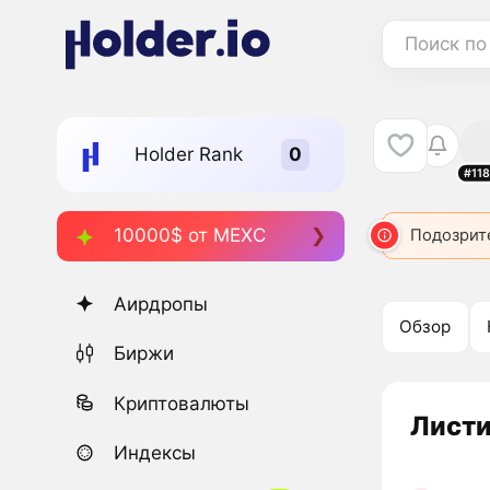
Поиск по
Holder Rank
#11
10000$ от MEXC
Подозрит
Аирдропы
Обзор
Биржи
Криптовалюты
Листи
Индексы