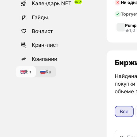
Ни одн
Календарь NFT
Торгуе
Гайды
Pump
1,0
Вочлист
Кран-лист
Компании
Биржи
En
Ru
Найдена
покупки
объеме 
Все