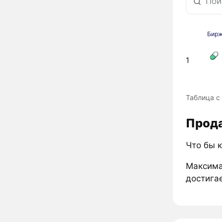
Бир
1
Таблица с
Прода
Что бы 
Максима
достигае