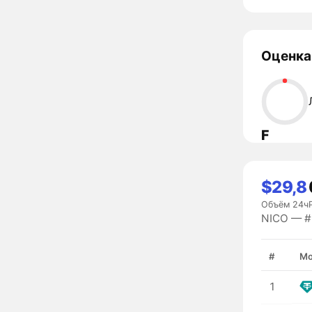
Оценка
F
$29,8
Объём 24ч
NICO — #9
#
Мо
1