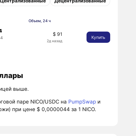
Централизованные
Децентрализованные
Объем, 24 ч
4
$ 91
Купить
44
2д назад
оллары
лицей выше.
рговой паре NICO/USDC на
PumpSwap
и
жи) при цене $ 0,0000044 за 1 NICO.