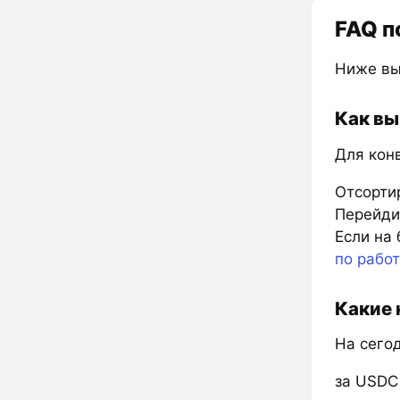
FAQ п
Ниже вы
Как вы
Для кон
Отсорти
Перейдит
Если на 
по рабо
Какие 
На сего
за USDC