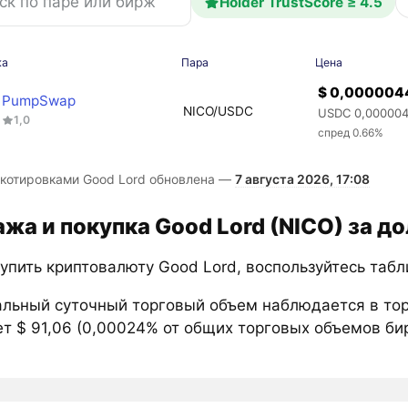
Holder TrustScore ≥ 4.5
жа
Пара
Цена
$ 0,000004
PumpSwap
NICO/USDC
USDC 0,00000
1,0
спред 0.66%
 котировками Good Lord обновлена —
7 августа 2026, 17:08
жа и покупка Good Lord (NICO) за д
купить криптовалюту Good Lord, воспользуйтесь таб
льный суточный торговый объем наблюдается в то
т $ 91,06 (0,00024% от общих торговых объемов бир