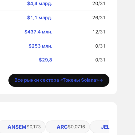
$4,4 млрд.
20
/31
$1,1 млрд.
26
/31
$437,4 млн.
12
/31
$253 млн.
0
/31
$29,8
0
/31
Все рынки сектора «Токены Solana»
ANSEM
ARC
JELLYJELLY
$0,173
$0,0716
$