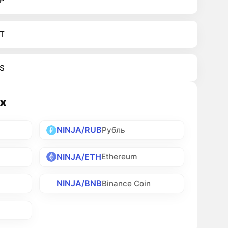
P
T
S
х
NINJA/RUB
Рубль
NINJA/ETH
Ethereum
NINJA/BNB
Binance Coin