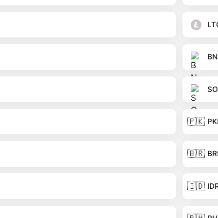
LT
BN
SO
🇵🇰
PK
🇧🇷
BR
🇮🇩
ID