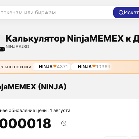
 токенам или биржам
Искат
Калькулятор NinjaMEMEX к 
NINJA/USD
18
ельно похожи
NINJA
4371
NINJA
10369
njaMEMEX (NINJA)
нее обновление цены: 1 августа
,000018