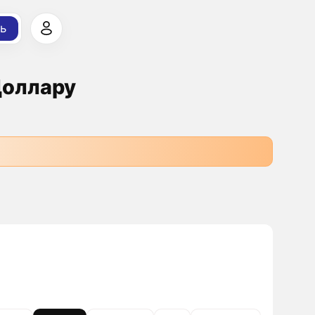
ь
Доллару