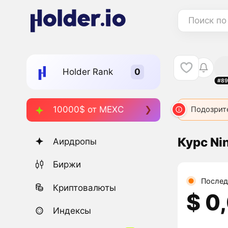
Поиск по
Holder Rank
#89
10000$ от MEXC
Подозрит
Курс Ni
Аирдропы
Биржи
Послед
Криптовалюты
$ 0
Индексы