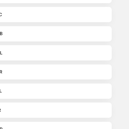
C
B
L
R
L
R