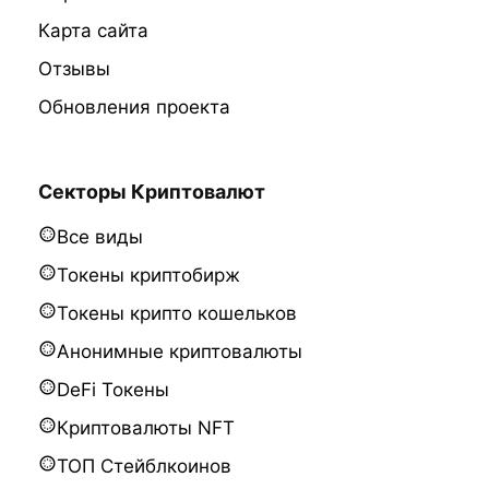
Карта сайта
Отзывы
Обновления проекта
Секторы Криптовалют
Все виды
Токены криптобирж
Токены крипто кошельков
Анонимные криптовалюты
DeFi Токены
Криптовалюты NFT
ТОП Стейблкоинов