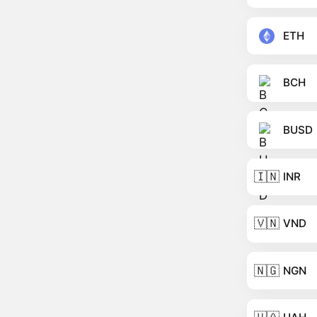
ETH
BCH
BUSD
🇮🇳
INR
🇻🇳
VND
🇳🇬
NGN