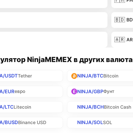
🇵🇭
PH
🇧🇩
BD
🇦🇷
AR
улятор NinjaMEMEX в других валюта
JA/USDT
NINJA/BTC
Tether
Bitcoin
JA/EUR
NINJA/GBP
евро
Фунт
A/LTC
NINJA/BCH
Litecoin
Bitcoin Cash
JA/BUSD
NINJA/SOL
Binance USD
SOL