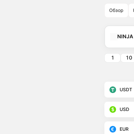
Обзор
NINJA
1
10
USDT
USD
EUR