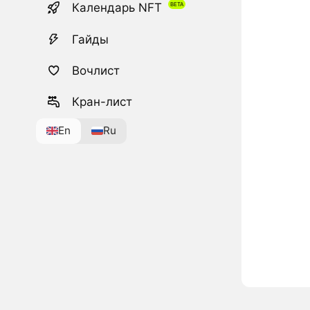
Календарь NFT
Гайды
Вочлист
Кран-лист
En
Ru