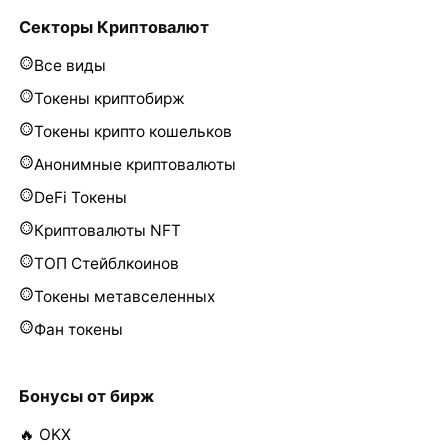
Секторы Криптовалют
Все виды
Токены криптобирж
Токены крипто кошельков
Анонимные криптовалюты
DeFi Токены
Криптовалюты NFT
ТОП Стейблкоинов
Токены метавселенных
Фан токены
Бонусы от бирж
🔥 OKX