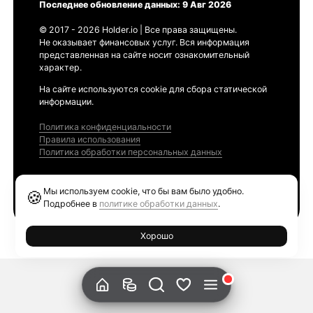
Последнее обновление данных: 9 Авг 2026
© 2017 - 2026 Holder.io | Все права защищены.
Не оказывает финансовых услуг. Вся информация
представленная на сайте носит ознакомительный
характер.
На сайте используются cookie для сбора статической
информации.
Политика конфиденциальности
Правила использования
Политика обработки персональных данных
Продукты
Мы используем cookie, что бы вам было удобно.
🍪
Ethereum GAS Tracker
Подробнее в
политике обработки данных
.
Хорошо