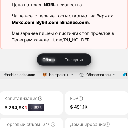
Цена на токен
NOBL
неизвестна.
Чаще всего первые торги стартуют на биржах
Mexc.com
,
Bybit.com
,
Binance.com
.
Мы заранее пишем о листингах топ проектов в
Телеграм канале -
t.me/RU_HOLDER
Обзор
Где купить
nobleblocks.com
Контракты
Обозреватели
N
Капитализация
FDV
$ 491,1K
$ 294,6K
%
#4823
Торговый объем, 24ч
Доминирование