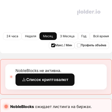
24 часа
Неделя
Месяц
3 Месяца
Год
Всё время
Макс / Мин
Профиль объёма
NobleBlocks не активна.
Список криптовалют
NobleBlocks
ожидает листинга на биржах.