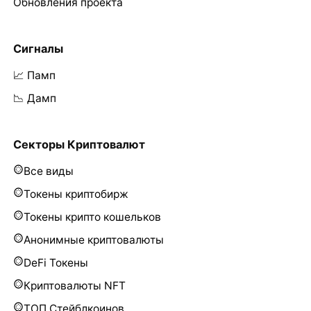
Обновления проекта
Сигналы
📈 Памп
📉 Дамп
Секторы Криптовалют
Все виды
Токены криптобирж
Токены крипто кошельков
Анонимные криптовалюты
DeFi Токены
Криптовалюты NFT
ТОП Стейблкоинов