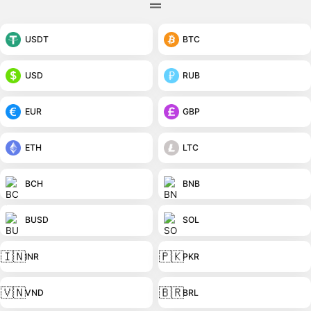
USDT
BTC
USD
RUB
EUR
GBP
ETH
LTC
BCH
BNB
BUSD
SOL
🇮🇳
🇵🇰
INR
PKR
🇻🇳
🇧🇷
VND
BRL