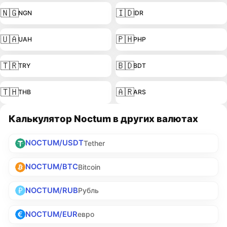
🇳🇬
🇮🇩
NGN
IDR
🇺🇦
🇵🇭
UAH
PHP
🇹🇷
🇧🇩
TRY
BDT
🇹🇭
🇦🇷
THB
ARS
Калькулятор Noctum в других валютах
NOCTUM/USDT
Tether
NOCTUM/BTC
Bitcoin
NOCTUM/RUB
Рубль
NOCTUM/EUR
евро