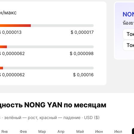
н/макс
NON
น้อง
$ 0,000013
$ 0,000017
То
То
$ 0,0000062
$ 0,000098
$ 0,0000062
$ 0,00016
дность
NONG YAN
по месяцам
 ·
зелёный — рост, красный — падение
· USD ($)
Янв
Фев
Мар
Апр
Май
Июн
Июл