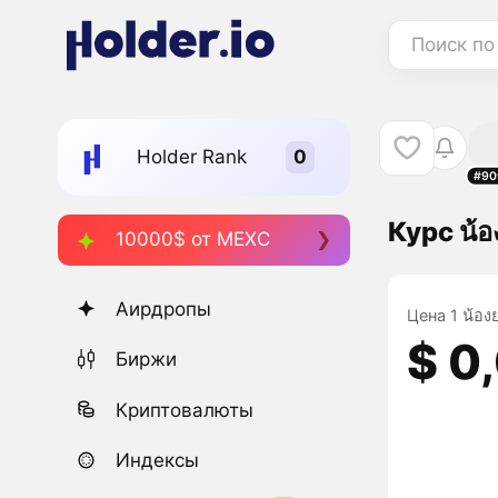
Поиск по
Holder Rank
#90
Курс น้
10000$ от MEXC
Аирдропы
Цена 1 น้อง
$ 0
Биржи
Криптовалюты
Индексы