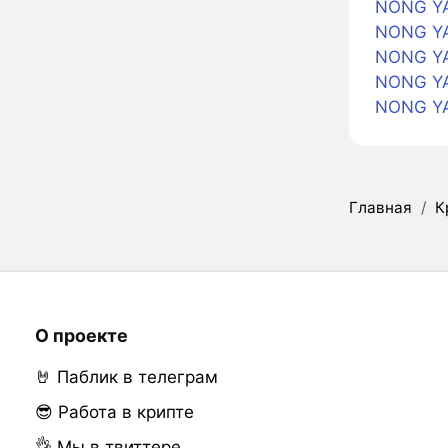
NONG YA
NONG YA
NONG YA
NONG YA
NONG YA
Главная
/
К
О проекте
🤘 Паблик в телеграм
😎 Работа в крипте
👌 Мы в твиттере