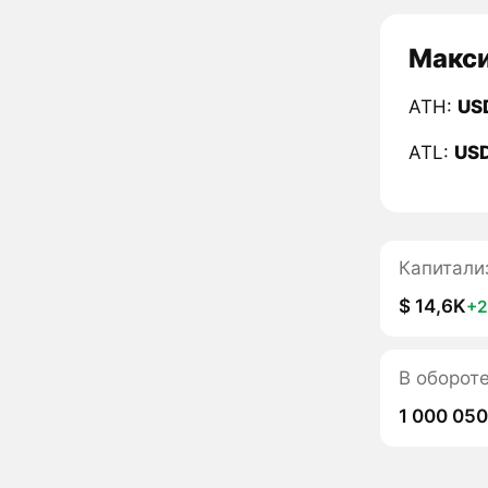
Макси
ATH:
US
ATL:
US
Капитали
$ 14,6K
+
В оборот
1 000 050