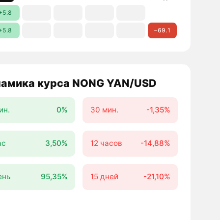
+5.8
+5.8
−69.1
амика курса NONG YAN/USD
ин.
0%
30 мин.
-1,35%
ас
3,50%
12 часов
-14,88%
ень
95,35%
15 дней
-21,10%