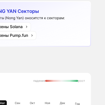
G YAN Секторы
ยาน (Nong Yan) оноситстя к секторам:
кены Solana
кены Pump.fun
падение
рост
Авг
Сен
Окт
Ноя
Дек
Год