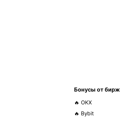
Бонусы от бирж
🔥 OKX
🔥 Bybit