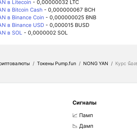
N в Litecoin
- 0,00000032 LTC
N в Bitcoin Cash
- 0,000000067 BCH
N в Binance Coin
- 0,000000025 BNB
N в Binance USD
- 0,000015 BUSD
N в SOL
- 0,0000002 SOL
риптовалюты
/
Токены Pump.fun
/
NONG YAN
/
Курс น้อ
Сигналы
📈 Памп
📉 Дамп