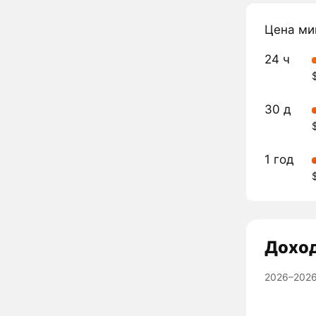
Цена ми
24 ч
30 д
1 год
Дохо
2026–2026