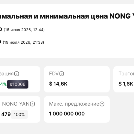
мальная и минимальная цена NONG Y
D
(16 июня 2026, 12:44)
D
(19 июля 2026, 21:33)
зация
FDV
Торго
$ 14,6K
$ 1,6K
24%
#10006
е NONG YAN
Макс. предложение
1 000 000 000
 479
100%