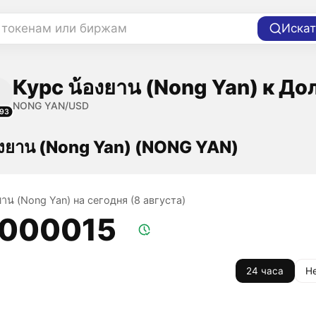
 токенам или биржам
Искат
Курс น้องยาน (Nong Yan) к До
NONG YAN/USD
93
องยาน (Nong Yan) (NONG YAN)
ยาน (Nong Yan) на сегодня (8 августа)
,000015
24 часа
Н