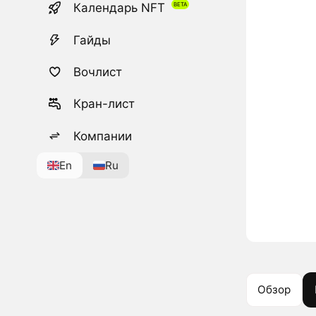
Календарь NFT
Гайды
Вочлист
Кран-лист
Компании
En
Ru
Обзор