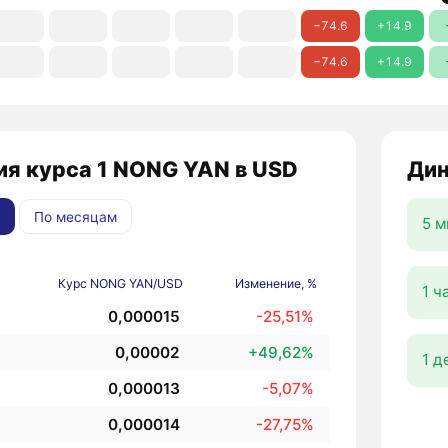
−74.6
+14.9
−74.6
+14.9
ия курса 1 NONG YAN в USD
Дин
По месяцам
5 м
Курс NONG YAN/USD
Изменение, %
1 ч
0,000015
-25,51%
0,00002
+49,62%
1 д
0,000013
-5,07%
0,000014
-27,75%