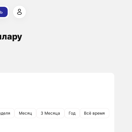
ь
ллару
еделя
Месяц
3 Месяца
Год
Всё время