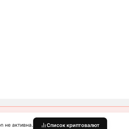
n не активна.
Список криптовалют