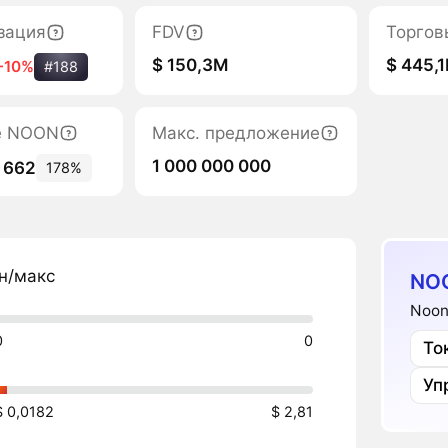
зация
FDV
Торгов
$ 150,3M
$ 445,
-10%
#188
е NOON
Макс. предложение
1 000 000 000
 662
178%
н/макс
NO
Noon
0
0
То
Уп
$ 0,0182
$ 2,81