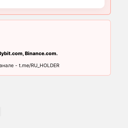
Bybit.com
,
Binance.com
.
канале -
t.me/RU_HOLDER