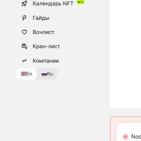
Календарь NFT
Гайды
Вочлист
Кран-лист
Компании
En
Ru
Noo