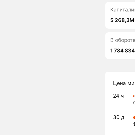
Капитали
$ 268,3M
В оборот
1 784 834
Цена ми
24 ч
30 д