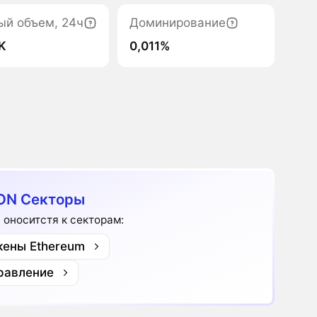
ый объем, 24ч
Доминирование
1K
0,011%
ON Секторы
 оноситстя к секторам:
кены Ethereum
равление