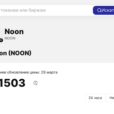
 токенам или биржам
Искат
Noon
NOON
01
on (NOON)
нее обновление цены: 29 марта
,1503
24 часа
Не