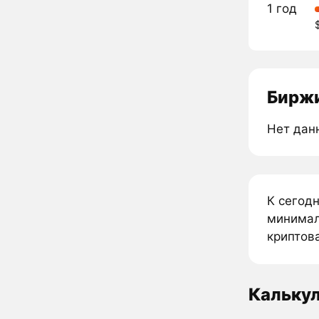
1 год
Биржи
Нет дан
К сегод
минимал
криптова
Кальку