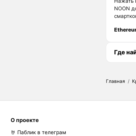
Нажать к
NOON до
смартко
Ethere
Где на
Главная
/
К
О проекте
🤘 Паблик в телеграм