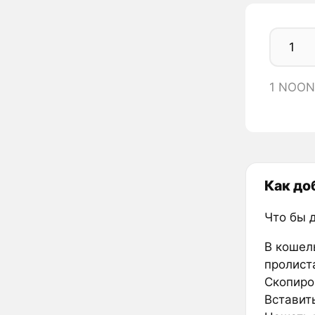
1 NOON
Как до
Что бы 
В кошел
пролиста
Скопиро
Вставить