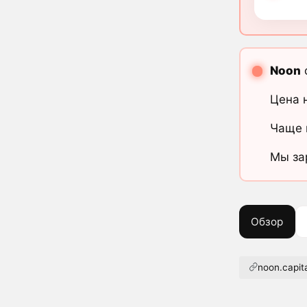
Noon
Цена 
Чаще 
Мы за
Обзор
noon.capit