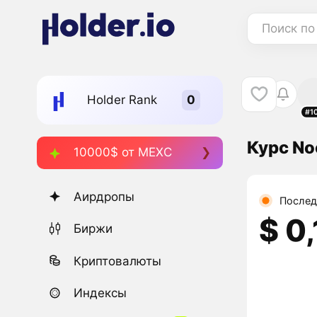
Поиск по
Holder Rank
#1
Курс No
10000$ от MEXC
Аирдропы
Послед
$ 0
Биржи
Криптовалюты
Индексы