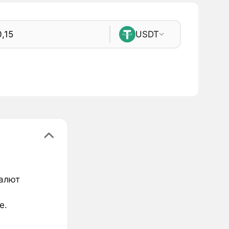
USDT
валют
е.