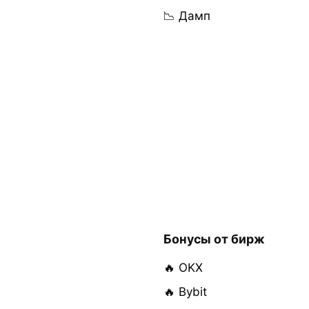
📉 Дамп
Бонусы от бирж
🔥 OKX
🔥 Bybit