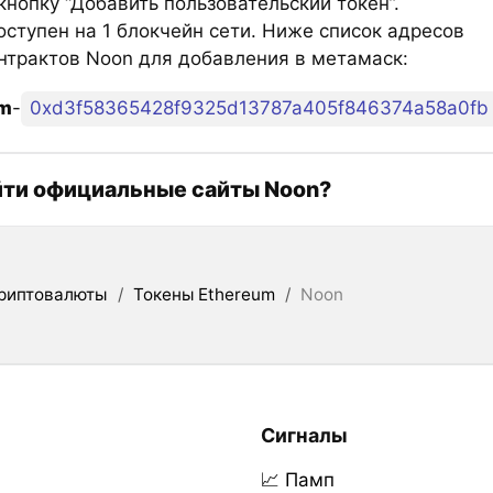
нопку “Добавить пользовательский токен”.
ступен на 1 блокчейн сети. Ниже список адресов
нтрактов Noon для добавления в метамаск:
um
-
0xd3f58365428f9325d13787a405f846374a58a0fb
йти официальные сайты Noon?
риптовалюты
/
Токены Ethereum
/
Noon
Сигналы
📈 Памп