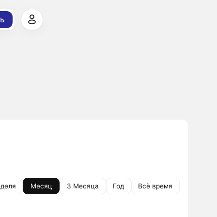
ь
деля
Месяц
3 Месяца
Год
Всё время