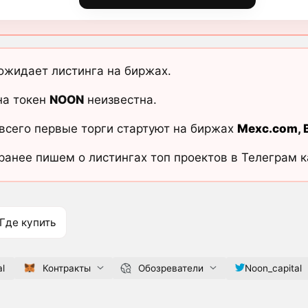
ожидает листинга на биржах.
на токен
NOON
неизвестна.
всего первые торги стартуют на биржах
Mexc.com
,
ранее пишем о листингах топ проектов в Телеграм 
Где купить
al
Контракты
Обозреватели
Noon_capital