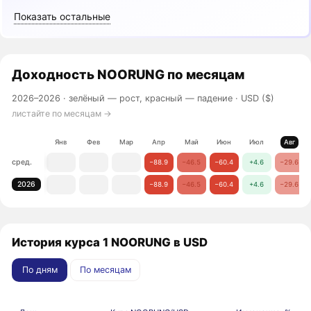
Показать остальные
Доходность
NOORUNG
по месяцам
2026–2026 ·
зелёный — рост, красный — падение
· USD ($)
листайте по месяцам →
Янв
Фев
Мар
Апр
Май
Июн
Июл
Авг
сред.
−88.9
−46.5
−60.4
+4.6
−29.6
2026
−88.9
−46.5
−60.4
+4.6
−29.6
История курса 1 NOORUNG в USD
По дням
По месяцам