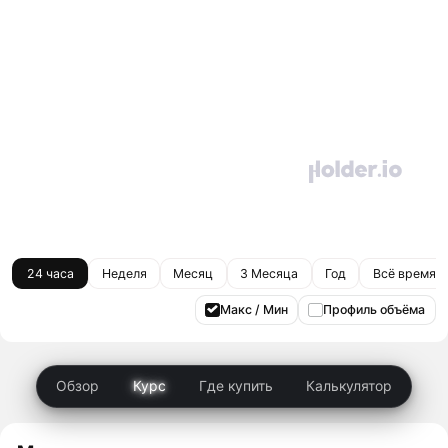
24 часа
Неделя
Месяц
3 Месяца
Год
Всё время
Макс / Мин
Профиль объёма
Обзор
Курс
Где купить
Калькулятор