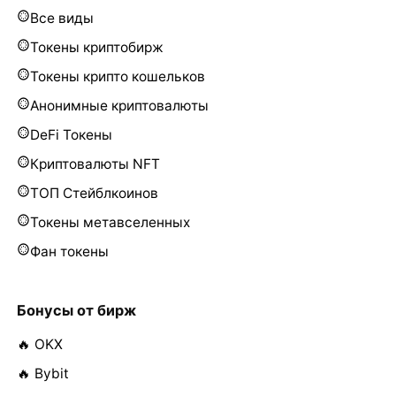
Все виды
Токены криптобирж
Токены крипто кошельков
Анонимные криптовалюты
DeFi Токены
Криптовалюты NFT
ТОП Стейблкоинов
Токены метавселенных
Фан токены
Бонусы от бирж
🔥 OKX
🔥 Bybit