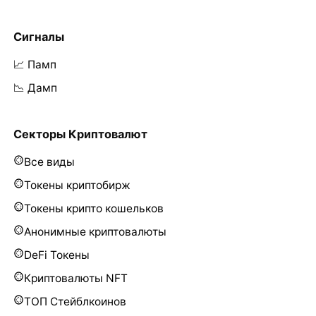
Сигналы
📈 Памп
📉 Дамп
Секторы Криптовалют
Все виды
Токены криптобирж
Токены крипто кошельков
Анонимные криптовалюты
DeFi Токены
Криптовалюты NFT
ТОП Стейблкоинов