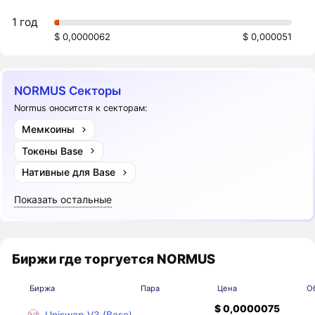
1 год
$ 0,0000062
$ 0,000051
NORMUS Секторы
Normus оноситстя к секторам:
Мемкоины
Токены Base
Нативные для Base
Показать остальные
Биржи где торгуется NORMUS
Биржа
Пара
Цена
О
$ 0,0000075
Uniswap V3 (Base)