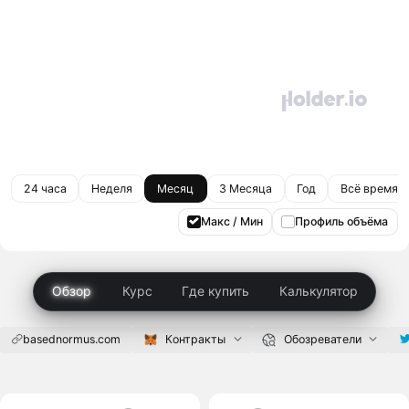
24 часа
Неделя
Месяц
3 Месяца
Год
Всё время
Макс / Мин
Профиль объёма
Обзор
Курс
Где купить
Калькулятор
basednormus.com
Контракты
Обозреватели