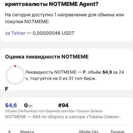
криптовалюты NOTMEME Agent?
На сегодня доступно 1 направление для обмена или
покупки NOTMEME:
за Tether
— 0,00000046 USDT
Оценка ликвидности NOTMEME
Ликвидность NOTMEME —
F
: объём
$4,6
за 24
ч, торгуется на 0 из 31 топ-бирж.
F
$4,6
0
#94
/31
Объём 24ч
Рынков (топ-биржи)
в секторе «Токены Solana»
NOTMEME — #94 по обороту в секторе «Токены Solana».
#
Монета
Объём 24ч
Рынков