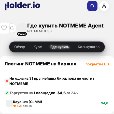
Где купить NOTMEME Agent
NOTMEME/USD
#9293
Обзор
Курс
Где купить
Калькулятор
Листинг NOTMEME на биржах
покрытие 0%
Ни одна из 31 крупнейших бирж пока не листит
NOTMEME
Торгуется на
1 площадке
·
$4,6
за 24 ч
Raydium (CLMM)
$4,6
1,2
1 отзыв