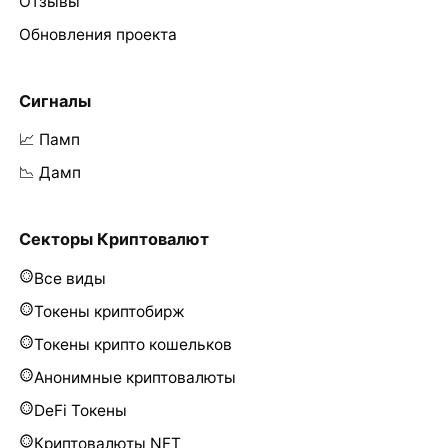
Отзывы
Обновления проекта
Сигналы
📈 Памп
📉 Дамп
Секторы Криптовалют
Все виды
Токены криптобирж
Токены крипто кошельков
Анонимные криптовалюты
DeFi Токены
Криптовалюты NFT