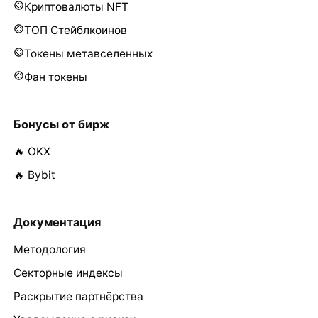
Криптовалюты NFT
ТОП Стейблкоинов
Токены метавселенных
Фан токены
Бонусы от бирж
🔥 OKX
🔥 Bybit
Документация
Методология
Секторные индексы
Раскрытие партнёрства