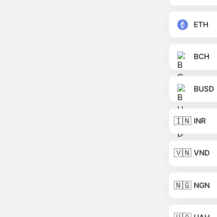
ETH
BCH
BUSD
🇮🇳
INR
🇻🇳
VND
🇳🇬
NGN