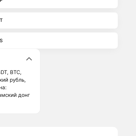
P
T
S
DT, BTC,
кий рубль,
на:
амский донг