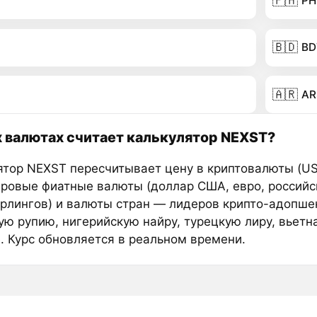
🇵🇭
PH
🇧🇩
BD
🇦🇷
AR
х валютах считает калькулятор NEXST?
ятор NEXST пересчитывает цену в криптовалюты (US
ировые фиатные валюты (доллар США, евро, российс
ерлингов) и валюты стран — лидеров крипто-адопше
ую рупию, нигерийскую найру, турецкую лиру, вьетн
е. Курс обновляется в реальном времени.