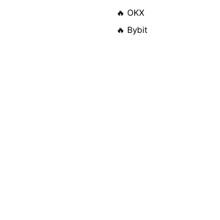
🔥 OKX
🔥 Bybit