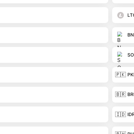
LT
BN
SO
🇵🇰
PK
🇧🇷
BR
🇮🇩
ID