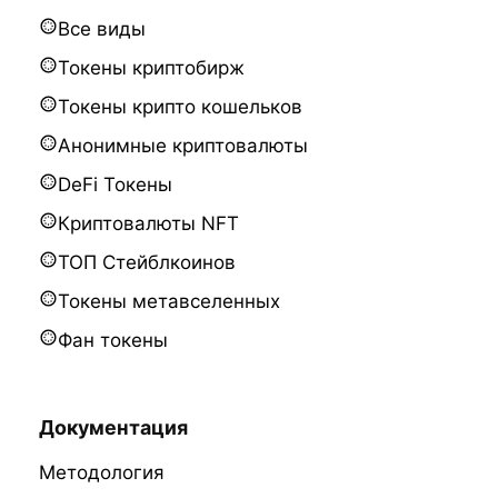
Все виды
Токены криптобирж
Токены крипто кошельков
Анонимные криптовалюты
DeFi Токены
Криптовалюты NFT
ТОП Стейблкоинов
Токены метавселенных
Фан токены
Документация
Методология