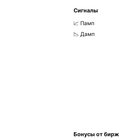
Сигналы
📈 Памп
📉 Дамп
Бонусы от бирж