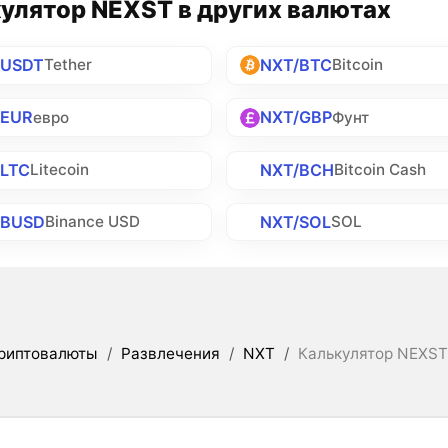
улятор NEXST в других валютах
/USDT
NXT/BTC
Tether
Bitcoin
/EUR
NXT/GBP
евро
Фунт
/LTC
NXT/BCH
Litecoin
Bitcoin Cash
/BUSD
NXT/SOL
Binance USD
SOL
риптовалюты
/
Развлечения
/
NXT
/
Калькулятор NEXST