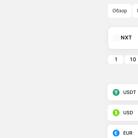
Обзор
NXT
1
10
USDT
USD
EUR