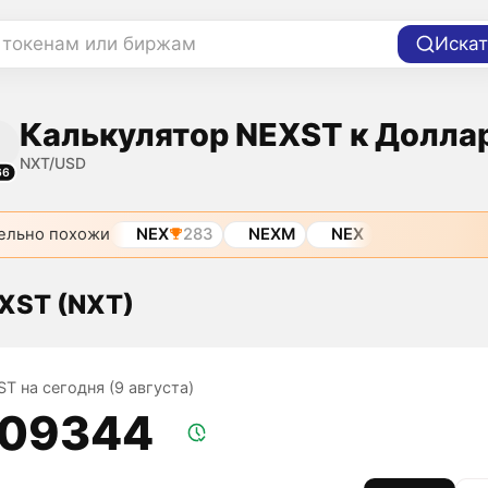
 токенам или биржам
Искат
Калькулятор NEXST к Долла
NXT/USD
66
ельно похожи
NEX
283
NEXM
NEX
XST (NXT)
T на сегодня (9 августа)
,09344