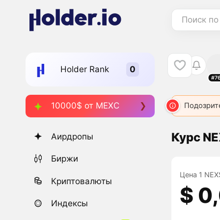
Поиск по
Holder Rank
#7
10000$ от MEXC
Подозрит
Курс NE
Аирдропы
Биржи
Цена 1 NEXS
Криптовалюты
$ 0
Индексы