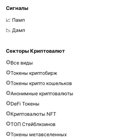
Сигналы
📈 Памп
📉 Дамп
Секторы Криптовалют
Все виды
Токены криптобирж
Токены крипто кошельков
Анонимные криптовалюты
DeFi Токены
Криптовалюты NFT
ТОП Стейблкоинов
Токены метавселенных