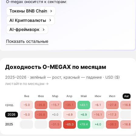
O-megax оноситстя к секторам:
Токены BNB Chain
AI Криптовалюты
AI-фреймворк
Показать остальные
Доходность
O-MEGAX
по месяцам
2025–2026 ·
зелёный — рост, красный — падение
· USD ($)
листайте по месяцам →
Янв
Фев
Мар
Апр
Май
Июн
Июл
Авг
сред.
−5.0
−35.8
−15.7
−35.1
+43.1
−6.1
−27.8
−16.8
2026
−5.0
−35.8
+0.0
−4.9
+6.9
−16.1
−17.3
2025
−31.5
−65.3
+79.4
+4.0
−38.2
−16.8