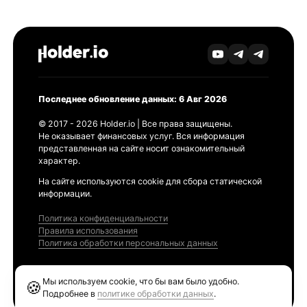
Последнее обновление данных: 6 Авг 2026
© 2017 - 2026 Holder.io | Все права защищены.
Не оказывает финансовых услуг. Вся информация
представленная на сайте носит ознакомительный
характер.
На сайте используются cookie для сбора статической
информации.
Политика конфиденциальности
Правила использования
Политика обработки персональных данных
Продукты
Мы используем cookie, что бы вам было удобно.
🍪
Ethereum GAS Tracker
Подробнее в
политике обработки данных
.