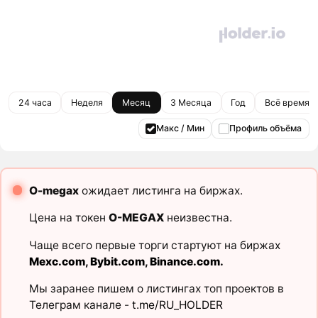
24 часа
Неделя
Месяц
3 Месяца
Год
Всё время
Макс / Мин
Профиль объёма
O-megax
ожидает листинга на биржах.
Цена на токен
O-MEGAX
неизвестна.
Чаще всего первые торги стартуют на биржах
Mexc.com
,
Bybit.com
,
Binance.com
.
Мы заранее пишем о листингах топ проектов в
Телеграм канале -
t.me/RU_HOLDER