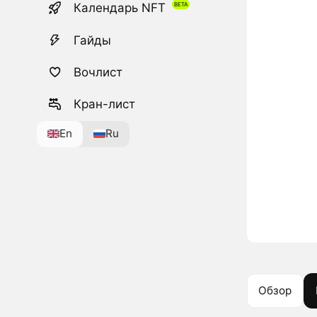
Календарь NFT
Гайды
Вочлист
Кран-лист
En
Ru
Обзор