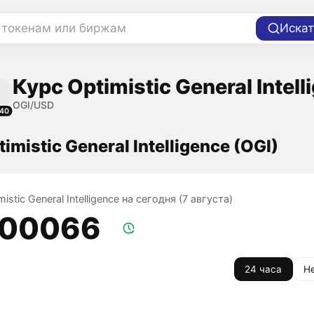
 токенам или биржам
Искат
Курс Optimistic General Intel
OGI/USD
40
imistic General Intelligence (OGI)
istic General Intelligence на сегодня (7 августа)
,00066
24 часа
Н