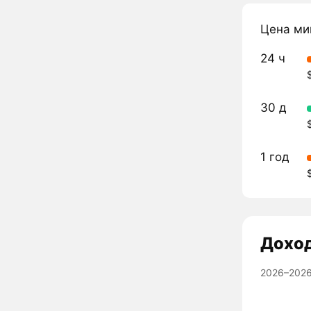
Цена ми
24 ч
30 д
1 год
Дохо
2026–2026