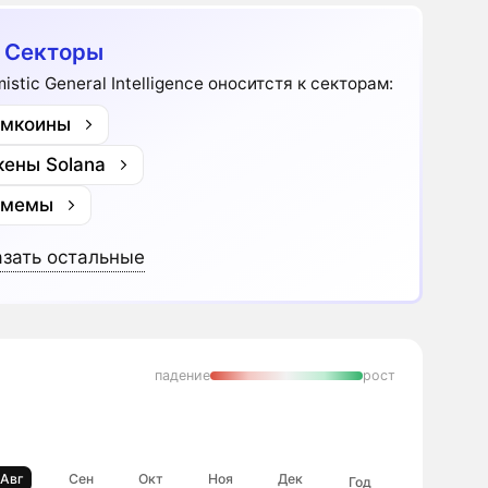
 Секторы
istic General Intelligence оноситстя к секторам:
мкоины
кены Solana
-мемы
зать остальные
падение
рост
Авг
Сен
Окт
Ноя
Дек
Год