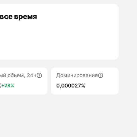
 все время
ый объем, 24ч
Доминирование
K
0,000027%
+28%