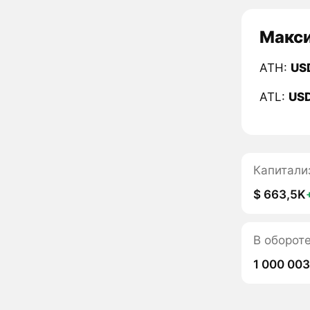
Макси
ATH:
US
ATL:
US
Капитали
$ 663,5K
В оборот
1 000 00