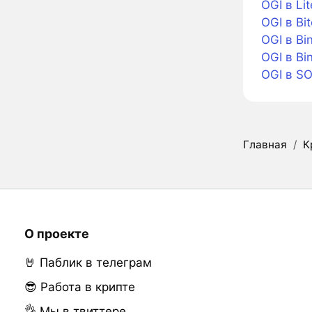
OGI в Lit
OGI в Bi
OGI в Bi
OGI в Bi
OGI в S
Главная
/
К
О проекте
🤘 Паблик в телеграм
😎 Работа в крипте
👌 Мы в твиттере