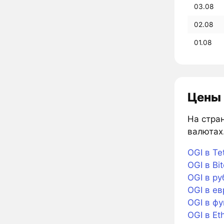
03.08
02.08
01.08
Цены н
На стран
валютах.
OGI в Te
OGI в Bit
OGI в ру
OGI в ев
OGI в фу
OGI в Et