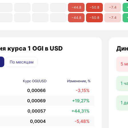
−44.8
−50.8
−7.4
−44.8
−50.8
−7.4
я курса 1 OGI в USD
Дин
По месяцам
5 м
Курс OGI/USD
Изменение, %
1 ч
0,00066
-3,15%
0,00069
+19,27%
1 д
0,00057
+44,31%
0,0004
-5,48%