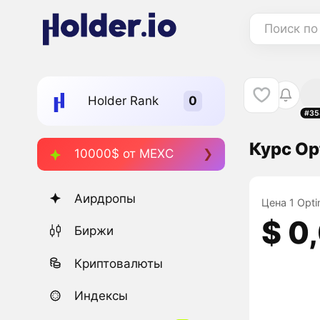
Поиск по
Holder Rank
#35
Курс Opt
10000$ от MEXC
Аирдропы
Цена 1 Optim
$ 0
Биржи
Криптовалюты
Индексы