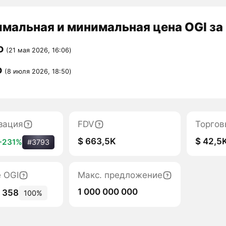
мальная и минимальная цена OGI за
D
(21 мая 2026, 16:06)
D
(8 июля 2026, 18:50)
зация
FDV
Торгов
$ 663,5K
$ 42,5
+231%
#3793
е OGI
Макс. предложение
1 000 000 000
3 358
100%