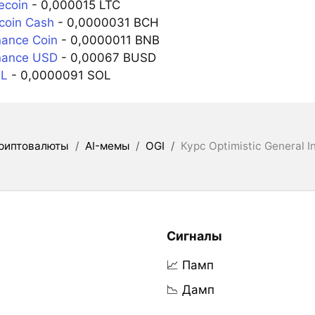
ecoin
- 0,000015 LTC
tcoin Cash
- 0,0000031 BCH
nance Coin
- 0,0000011 BNB
nance USD
- 0,00067 BUSD
OL
- 0,0000091 SOL
риптовалюты
/
AI-мемы
/
OGI
/
Курс Optimistic General I
Сигналы
📈 Памп
📉 Дамп