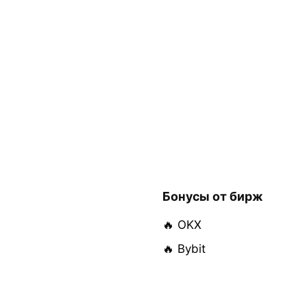
Бонусы от бирж
🔥 OKX
🔥 Bybit