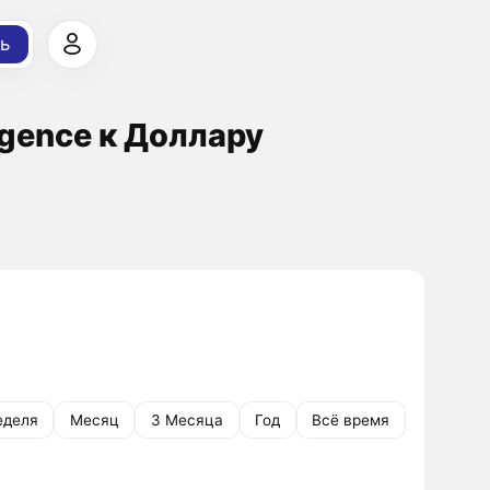
ь
ligence к Доллару
еделя
Месяц
3 Месяца
Год
Всё время