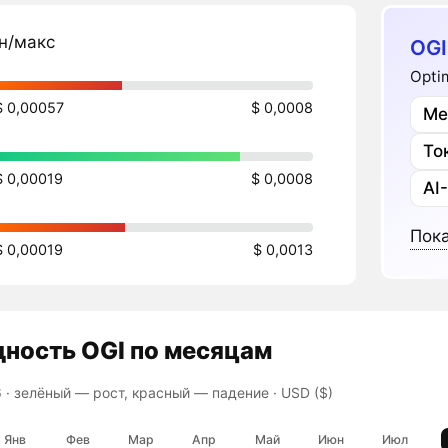
н/макс
OGI
Optim
$ 0,00057
$ 0,0008
Ме
То
$ 0,00019
$ 0,0008
AI
Пока
$ 0,00019
$ 0,0013
дность
OGI
по месяцам
 ·
зелёный — рост, красный — падение
· USD ($)
Янв
Фев
Мар
Апр
Май
Июн
Июл