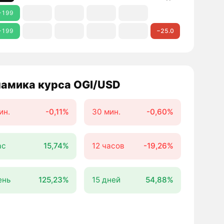
+199
+199
−25.0
амика курса OGI/USD
ин.
-0,11%
30 мин.
-0,60%
ас
15,74%
12 часов
-19,26%
ень
125,23%
15 дней
54,88%