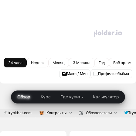
24 часа
Неделя
Месяц
3 Месяца
Год
Всё время
Макс / Мин
Профиль объёма
Обзор
Курс
Где купить
Калькулятор
tryokbet.com
Контракты
Обозреватели
Try