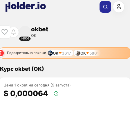
okbet
OK
#6505
OK
3617
OK
5801
Подозрительно похожи
Курс okbet (OK)
Цена 1 okbet на сегодня (9 августа)
$ 0,000064