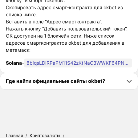
кнопку “Импорт токенов”.
Скопировать адрес смарт-контракта для okbet из
списка ниже.
Вставить в поле “Адрес смартконтракта”.
Нажать кнопку “Добавить пользовательский токен”.
OK доступен на 1 блокчейн сети. Ниже список
адресов смартконтрактов okbet для добавления в
метамаск:
Solana
-
8biqsLDiRPaPM11S42zKtNaC3WWKF64PNoPG9htzy99n
Где найти официальные сайты okbet?
Главная
/
Криптовалюты
/