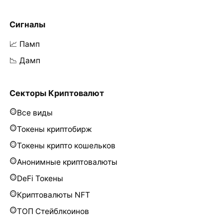
Сигналы
📈 Памп
📉 Дамп
Секторы Криптовалют
Все виды
Токены криптобирж
Токены крипто кошельков
Анонимные криптовалюты
DeFi Токены
Криптовалюты NFT
ТОП Стейблкоинов