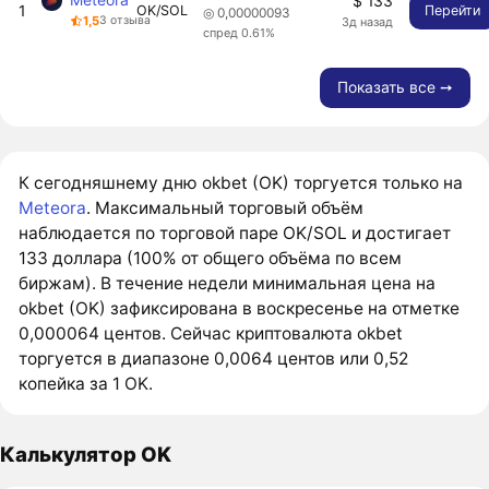
$ 133
1
OK/SOL
Перейти
◎ 0,00000093
1,5
3 отзыва
3д назад
спред 0.61%
Показать все ➙
К сегодняшнему дню okbet (OK) торгуется только на
Meteora
. Максимальный торговый объём
наблюдается по торговой паре OK/SOL и достигает
133 доллара (100% от общего объёма по всем
биржам). В течение недели минимальная цена на
okbet (OK) зафиксирована в воскресенье на отметке
0,000064 центов. Сейчас криптовалюта okbet
торгуется в диапазоне 0,0064 центов или 0,52
копейка за 1 OK.
Калькулятор OK