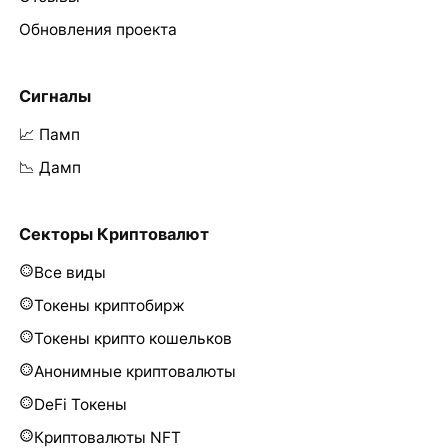
Обновления проекта
Сигналы
📈 Памп
📉 Дамп
Секторы Криптовалют
Все виды
Токены криптобирж
Токены крипто кошельков
Анонимные криптовалюты
DeFi Токены
Криптовалюты NFT