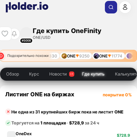
Где купить OneFinity
ONE/USD
#5008
ONE
830
ONE
9250
ONE
11774
ON
Подозрительно похожи
Обзор
Курс
Новости
Где купить
Калькулят
Листинг ONE на биржах
покрытие 0%
Ни одна из 31 крупнейших бирж пока не листит
ONE
Торгуется на
1 площадке
·
$728,9
за 24 ч
OneDex
$728,9