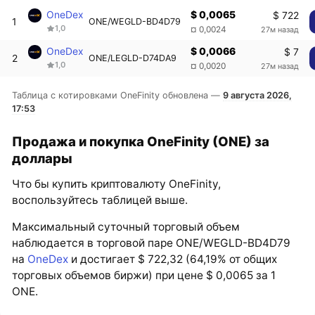
OneDex
$ 0,0065
$ 722
1
ONE/WEGLD-BD4D79
1,0
27м назад
¤ 0,0024
OneDex
$ 0,0066
$ 7
2
ONE/LEGLD-D74DA9
1,0
27м назад
¤ 0,0020
Таблица с котировками OneFinity обновлена —
9 августа 2026,
17:53
Продажа и покупка OneFinity (ONE) за
доллары
Что бы купить криптовалюту OneFinity,
воспользуйтесь таблицей выше.
Максимальный суточный торговый объем
наблюдается в торговой паре ONE/WEGLD-BD4D79
на
OneDex
и достигает $ 722,32 (64,19% от общих
торговых объемов биржи) при цене $ 0,0065 за 1
ONE.