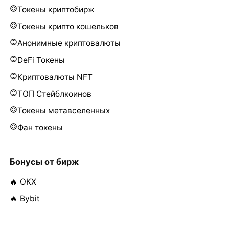
Токены криптобирж
Токены крипто кошельков
Анонимные криптовалюты
DeFi Токены
Криптовалюты NFT
ТОП Стейблкоинов
Токены метавселенных
Фан токены
Бонусы от бирж
🔥 OKX
🔥 Bybit