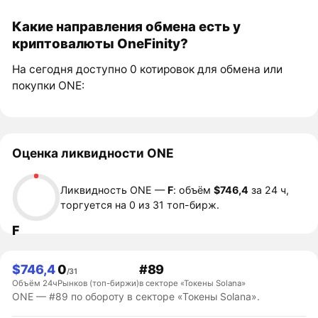
Какие направления обмена есть у
криптовалюты OneFinity?
На сегодня доступно 0 котировок для обмена или
покупки ONE:
Оценка ликвидности ONE
Ликвидность ONE —
F
: объём
$746,4
за 24 ч,
торгуется на 0 из 31 топ-бирж.
F
$746,4
0
#89
/31
Объём 24ч
Рынков (топ-биржи)
в секторе «Токены Solana»
ONE — #89 по обороту в секторе «Токены Solana».