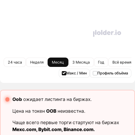
24 часа
Неделя
Месяц
3 Месяца
Год
Всё время
Макс / Мин
Профиль объёма
Oob
ожидает листинга на биржах.
Цена на токен
OOB
неизвестна.
Чаще всего первые торги стартуют на биржах
Mexc.com
,
Bybit.com
,
Binance.com
.