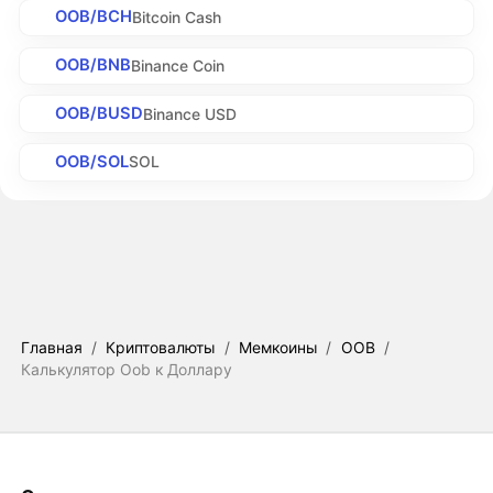
OOB/BCH
Bitcoin Cash
OOB/BNB
Binance Coin
OOB/BUSD
Binance USD
OOB/SOL
SOL
Главная
/
Криптовалюты
/
Мемкоины
/
OOB
/
Калькулятор Oob к Доллару