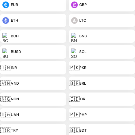
EUR
GBP
ETH
LTC
BCH
BNB
BUSD
SOL
🇮🇳
🇵🇰
INR
PKR
🇻🇳
🇧🇷
VND
BRL
🇳🇬
🇮🇩
NGN
IDR
🇺🇦
🇵🇭
UAH
PHP
🇹🇷
🇧🇩
TRY
BDT