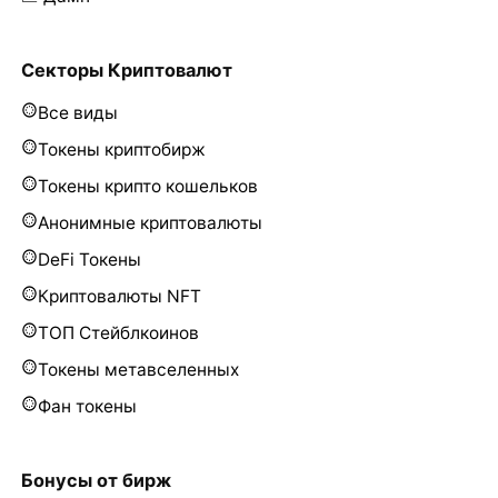
Секторы Криптовалют
Все виды
Токены криптобирж
Токены крипто кошельков
Анонимные криптовалюты
DeFi Токены
Криптовалюты NFT
ТОП Стейблкоинов
Токены метавселенных
Фан токены
Бонусы от бирж