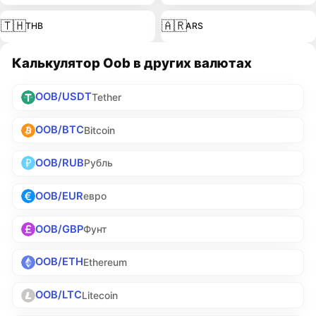
🇹🇭
🇦🇷
THB
ARS
Калькулятор Oob в других валютах
OOB/USDT
Tether
OOB/BTC
Bitcoin
OOB/RUB
Рубль
OOB/EUR
евро
OOB/GBP
Фунт
OOB/ETH
Ethereum
OOB/LTC
Litecoin