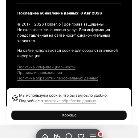
Последнее обновление данных: 8 Авг 2026
© 2017 - 2026 Holder.io | Все права защищены.
Не оказывает финансовых услуг. Вся информация
представленная на сайте носит ознакомительный
характер.
На сайте используются cookie для сбора статической
информации.
Политика конфиденциальности
Правила использования
Политика обработки персональных данных
Продукты
Мы используем cookie, что бы вам было удобно.
🍪
Ethereum GAS Tracker
Подробнее в
политике обработки данных
.
Хорошо