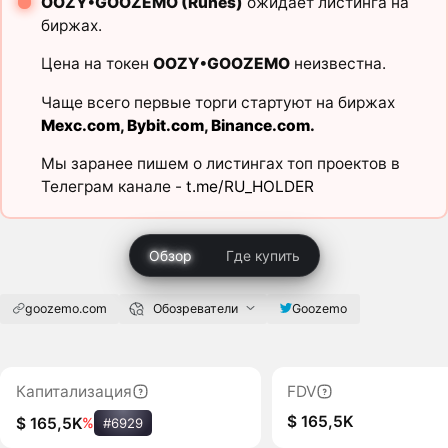
OOZY•GOOZEMO (Runes)
ожидает листинга на
биржах.
Цена на токен
OOZY•GOOZEMO
неизвестна.
Чаще всего первые торги стартуют на биржах
Mexc.com
,
Bybit.com
,
Binance.com
.
Мы заранее пишем о листингах топ проектов в
Телеграм канале -
t.me/RU_HOLDER
Обзор
Где купить
goozemo.com
Обозреватели
Goozemo
Капитализация
FDV
$ 165,5K
$ 165,5K
%
#6929