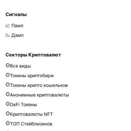
Сигналы
📈 Памп
📉 Дамп
Секторы Криптовалют
Все виды
Токены криптобирж
Токены крипто кошельков
Анонимные криптовалюты
DeFi Токены
Криптовалюты NFT
ТОП Стейблкоинов