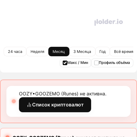
24 часа
Неделя
Месяц
3 Месяца
Год
Всё время
Макс / Мин
Профиль объёма
OOZY•GOOZEMO (Runes) не активна.
Список криптовалют