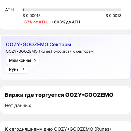
ATH
$ 0,00018
$ 0,0013
-87% от ATH
·
+693% до ATH
OOZY•GOOZEMO Секторы
OOZY•GOOZEMO (Runes) оноситстя к секторам:
Мемкоины
Руны
Биржи где торгуется OOZY•GOOZEMO
Нет данных
К сегодняшнему дню OOZY•GOOZEMO (Runes)