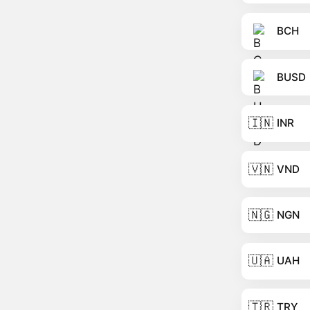
BCH
BUSD
🇮🇳
INR
🇻🇳
VND
🇳🇬
NGN
🇺🇦
UAH
🇹🇷
TRY