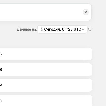
Данные на:
Сегодня, 01:23 UTC
C
B
P
C