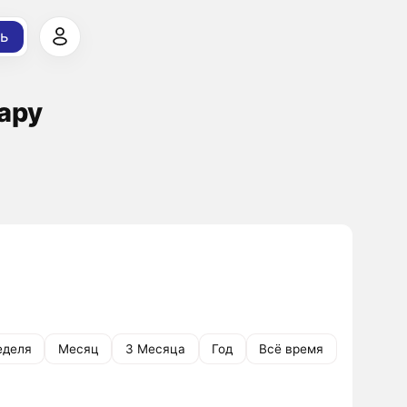
ь
ару
еделя
Месяц
3 Месяца
Год
Всё время