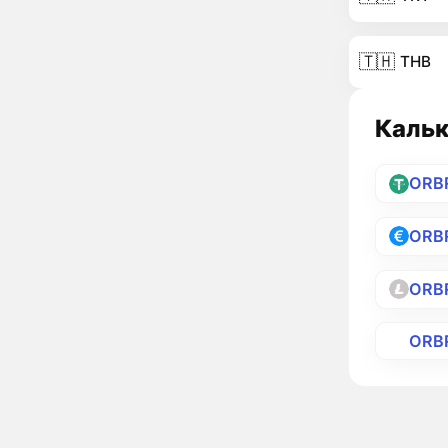
🇹🇭
THB
Кальк
ORB
ORB
ORB
ORB