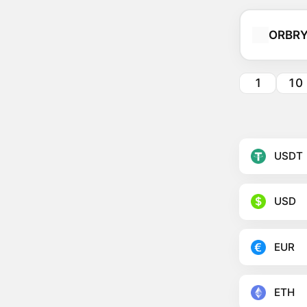
ORBR
1
10
USDT
USD
EUR
ETH