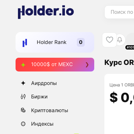
Поиск по
Holder Rank
#10
Курс O
10000$ от MEXC
Аирдропы
Цена 1 ORB
$ 0
Биржи
Криптовалюты
Индексы