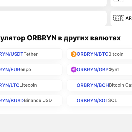
🇦🇷
AR
улятор ORBRYN в других валютах
RYN/USDT
ORBRYN/BTC
Tether
Bitcoin
RYN/EUR
ORBRYN/GBP
евро
Фунт
RYN/LTC
ORBRYN/BCH
Litecoin
Bitcoin Ca
RYN/BUSD
ORBRYN/SOL
Binance USD
SOL