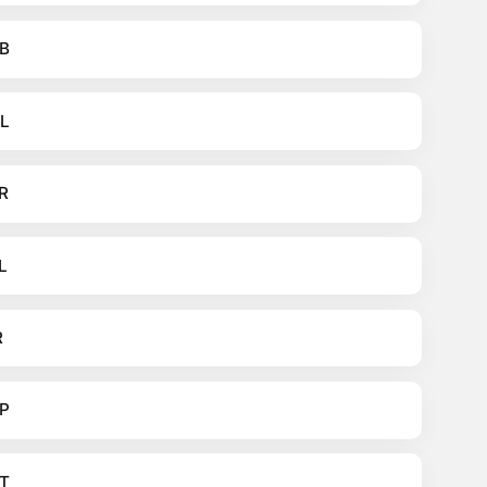
B
L
R
L
R
P
T