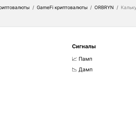
риптовалюты
/
GameFi криптовалюты
/
ORBRYN
/
Кальк
Сигналы
📈 Памп
📉 Дамп