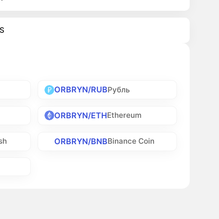
S
ORBRYN/RUB
Рубль
ORBRYN/ETH
Ethereum
ORBRYN/BNB
sh
Binance Coin