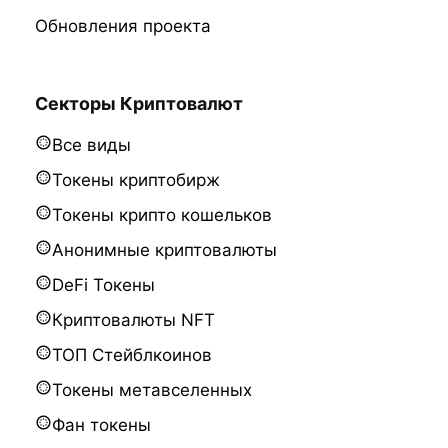
Обновления проекта
Секторы Криптовалют
Все виды
Токены криптобирж
Токены крипто кошельков
Анонимные криптовалюты
DeFi Токены
Криптовалюты NFT
ТОП Стейблкоинов
Токены метавселенных
Фан токены