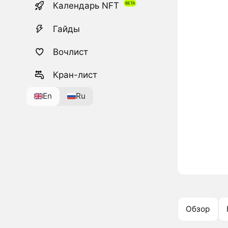
Календарь NFT
Гайды
Вочлист
Кран-лист
En
Ru
Обзор