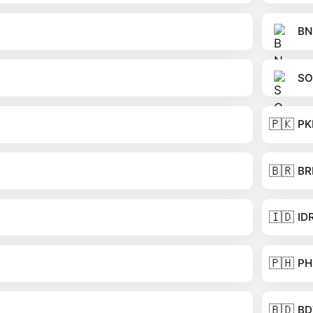
BN
SO
🇵🇰
PK
🇧🇷
BR
🇮🇩
ID
🇵🇭
PH
🇧🇩
BD