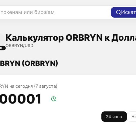
 токенам или биржам
Искат
Калькулятор ORBRYN к Долл
ORBRYN/USD
185
RBRYN (ORBRYN)
RYN на сегодня (7 августа)
,00001
24 часа
Н