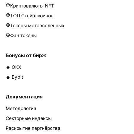
Криптовалюты NFT
ТОП Стейблкоинов
Токены метавселенных
Фан токены
Бонусы от бирж
🔥 OKX
🔥 Bybit
Документация
Методология
Секторные индексы
Раскрытие партнёрства