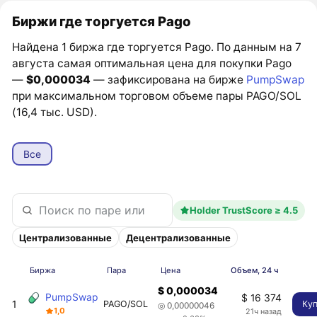
Биржи где торгуется Pago
Найдена 1 биржа где торгуется Pago. По данным на 7
августа самая оптимальная цена для покупки Pago
—
$0,000034
— зафиксирована на бирже
PumpSwap
при максимальном торговом объеме пары PAGO/SOL
(16,4 тыс. USD).
Все
Holder TrustScore ≥ 4.5
Централизованные
Децентрализованные
Биржа
Пара
Цена
Объем, 24 ч
$ 0,000034
PumpSwap
$ 16 374
1
PAGO/SOL
Ку
◎ 0,00000046
1,0
21ч назад