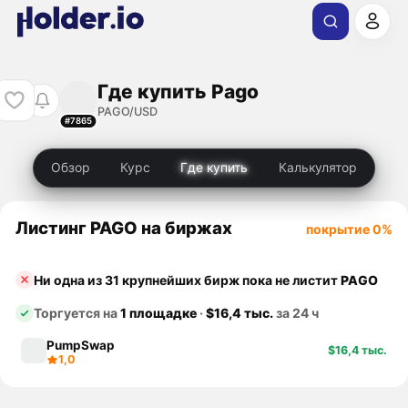
Где купить Pago
PAGO/USD
#7865
Обзор
Курс
Где купить
Калькулятор
Листинг PAGO на биржах
покрытие 0%
Ни одна из 31 крупнейших бирж пока не листит
PAGO
Торгуется на
1 площадке
·
$16,4 тыс.
за 24 ч
PumpSwap
$16,4 тыс.
1,0