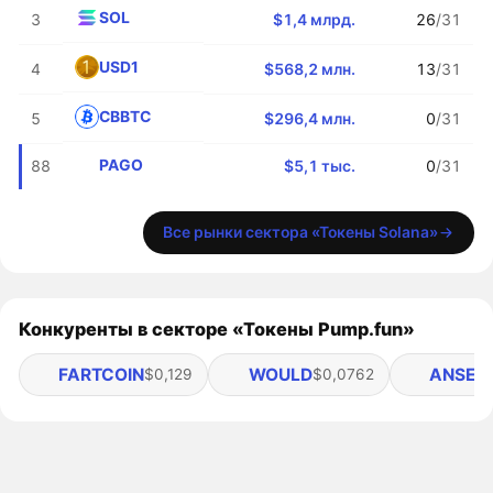
SOL
3
$1,4 млрд.
26
/31
USD1
4
$568,2 млн.
13
/31
CBBTC
5
$296,4 млн.
0
/31
PAGO
88
$5,1 тыс.
0
/31
Все рынки сектора «Токены Solana»
Конкуренты в секторе «Токены Pump.fun»
FARTCOIN
WOULD
ANSEM
$0,129
$0,0762