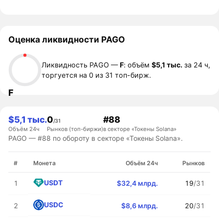
Оценка ликвидности PAGO
Ликвидность PAGO —
F
: объём
$5,1 тыс.
за 24 ч,
торгуется на 0 из 31 топ-бирж.
F
$5,1 тыс.
0
#88
/31
Объём 24ч
Рынков (топ-биржи)
в секторе «Токены Solana»
PAGO — #88 по обороту в секторе «Токены Solana».
#
Монета
Объём 24ч
Рынков
USDT
1
$32,4 млрд.
19
/31
USDC
2
$8,6 млрд.
20
/31