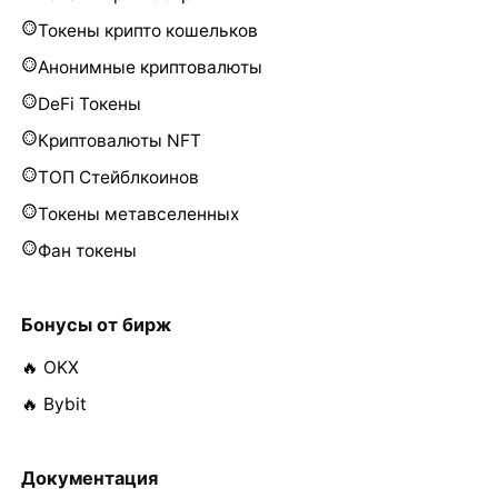
Токены крипто кошельков
Анонимные криптовалюты
DeFi Токены
Криптовалюты NFT
ТОП Стейблкоинов
Токены метавселенных
Фан токены
Бонусы от бирж
🔥 OKX
🔥 Bybit
Документация