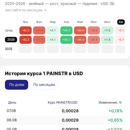
2025–2026 ·
зелёный — рост, красный — падение
· USD ($)
листайте по месяцам →
Янв
Фев
Мар
Апр
Май
Июн
Июл
Авг
сред.
−42.2
−31.9
+4.1
+46.2
−35.4
−25.8
+7.8
−0.1
2026
−42.2
−31.9
+4.1
+46.2
−35.4
−25.8
+7.8
−0.1
2025
История курса 1 PAINSTR в USD
По дням
По месяцам
День
Курс PAINSTR/USD
Изменение, %
0,00028
+0,18%
07.08
0,00028
+0,65%
06.08
0,00028
+2,52%
05.08