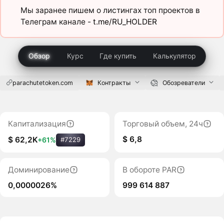
Мы заранее пишем о листингах топ проектов в
Телеграм канале -
t.me/RU_HOLDER
Обзор
Курс
Где купить
Калькулятор
parachutetoken.com
Контракты
Обозреватели
Капитализация
Торговый объем, 24ч
$ 6,8
$ 62,2K
+61%
#7229
Доминирование
В обороте PAR
0,0000026%
999 614 887