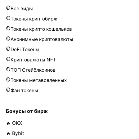
Все виды
Токены криптобирж
Токены крипто кошельков
Анонимные криптовалюты
DeFi Токены
Криптовалюты NFT
ТОП Стейблкоинов
Токены метавселенных
Фан токены
Бонусы от бирж
🔥 OKX
🔥 Bybit