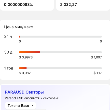
0,000000083%
2 032,27
Цена мин/макс
24 ч
0
0
30 д
$ 0,9973
$ 1,007
1 год
$ 0,982
$ 1,17
PARAUSD Секторы
Parabol USD оноситстя к секторам:
Токены Base