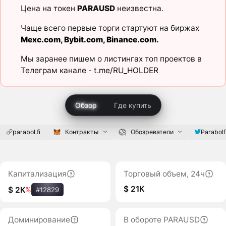
Цена на токен
PARAUSD
неизвестна.
Чаще всего первые торги стартуют на биржах
Mexc.com
,
Bybit.com
,
Binance.com
.
Мы заранее пишем о листингах топ проектов в
Телеграм канале -
t.me/RU_HOLDER
Обзор
Где купить
parabol.fi
Контракты
Обозреватели
Parabolf
Капитализация
Торговый объем, 24ч
$ 21K
$ 2K
%
#12829
Доминирование
В обороте PARAUSD