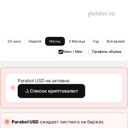
24 часа
Неделя
Месяц
3 Месяца
Год
Всё время
Макс / Мин
Профиль объёма
Parabol USD не активна.
Список криптовалют
Parabol USD
ожидает листинга на биржах.