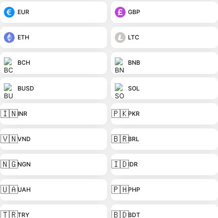
EUR
GBP
ETH
LTC
BCH
BNB
BUSD
SOL
🇮🇳
🇵🇰
INR
PKR
🇻🇳
🇧🇷
VND
BRL
🇳🇬
🇮🇩
NGN
IDR
🇺🇦
🇵🇭
UAH
PHP
🇹🇷
🇧🇩
TRY
BDT