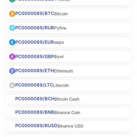
PC0000089/BTC
Bitcoin
PC0000089/RUB
Рубль
PC0000089/EUR
евро
PC0000089/GBP
Фунт
PC0000089/ETH
Ethereum
PC0000089/LTC
Litecoin
PC0000089/BCH
Bitcoin Cash
PC0000089/BNB
Binance Coin
PC0000089/BUSD
Binance USD