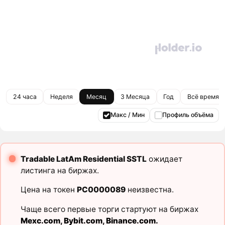
24 часа
Неделя
Месяц
3 Месяца
Год
Всё время
Макс / Мин
Профиль объёма
Tradable LatAm Residential SSTL
ожидает
листинга на биржах.
Цена на токен
PC0000089
неизвестна.
Чаще всего первые торги стартуют на биржах
Mexc.com
,
Bybit.com
,
Binance.com
.