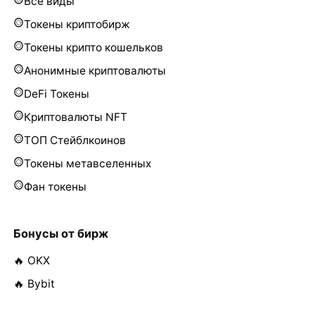
Все виды
Токены криптобирж
Токены крипто кошельков
Анонимные криптовалюты
DeFi Токены
Криптовалюты NFT
ТОП Стейблкоинов
Токены метавселенных
Фан токены
Бонусы от бирж
🔥 OKX
🔥 Bybit