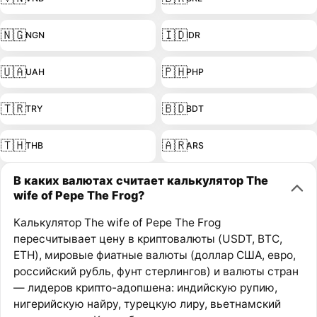
🇳🇬
🇮🇩
NGN
IDR
🇺🇦
🇵🇭
UAH
PHP
🇹🇷
🇧🇩
TRY
BDT
🇹🇭
🇦🇷
THB
ARS
В каких валютах считает калькулятор The
wife of Pepe The Frog?
Калькулятор The wife of Pepe The Frog
пересчитывает цену в криптовалюты (USDT, BTC,
ETH), мировые фиатные валюты (доллар США, евро,
российский рубль, фунт стерлингов) и валюты стран
— лидеров крипто-адопшена: индийскую рупию,
нигерийскую найру, турецкую лиру, вьетнамский