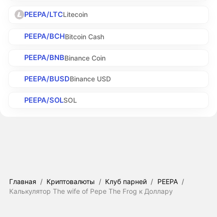
PEEPA/LTC
Litecoin
PEEPA/BCH
Bitcoin Cash
PEEPA/BNB
Binance Coin
PEEPA/BUSD
Binance USD
PEEPA/SOL
SOL
Главная
/
Криптовалюты
/
Клуб парней
/
PEEPA
/
Калькулятор The wife of Pepe The Frog к Доллару