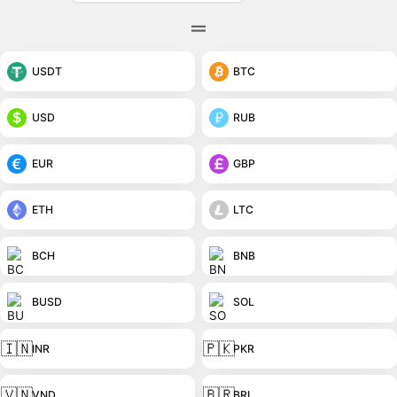
USDT
BTC
USD
RUB
EUR
GBP
ETH
LTC
BCH
BNB
BUSD
SOL
🇮🇳
🇵🇰
INR
PKR
🇻🇳
🇧🇷
VND
BRL