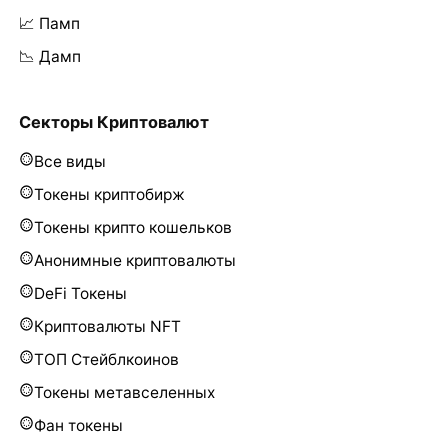
📈 Памп
📉 Дамп
Секторы Криптовалют
Все виды
Токены криптобирж
Токены крипто кошельков
Анонимные криптовалюты
DeFi Токены
Криптовалюты NFT
ТОП Стейблкоинов
Токены метавселенных
Фан токены