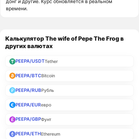
донг и другие. Курс обновляется в реальном
времени.
Калькулятор The wife of Pepe The Frog в
других валютах
PEEPA/USDT
Tether
PEEPA/BTC
Bitcoin
PEEPA/RUB
Рубль
PEEPA/EUR
евро
PEEPA/GBP
Фунт
PEEPA/ETH
Ethereum