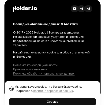
Последнее обновление данных: 9 Авг 2026
© 2017 - 2026 Holder.io | Все права защищены.
Не оказывает финансовых услуг. Вся информация
представленная на сайте носит ознакомительный
характер.
На сайте используются cookie для сбора статической
информации.
Политика конфиденциальности
Правила использования
Политика обработки персональных данных
Продукты
Мы используем cookie, что бы вам было удобно.
🍪
Ethereum GAS Tracker
Подробнее в
политике обработки данных
.
Хорошо