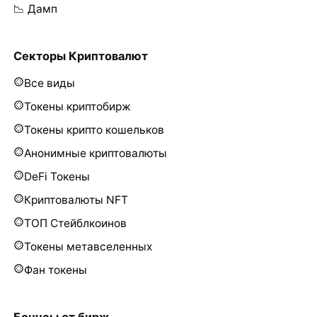
📉 Дамп
Секторы Криптовалют
Все виды
Токены криптобирж
Токены крипто кошельков
Анонимные криптовалюты
DeFi Токены
Криптовалюты NFT
ТОП Стейблкоинов
Токены метавселенных
Фан токены
Бонусы от бирж