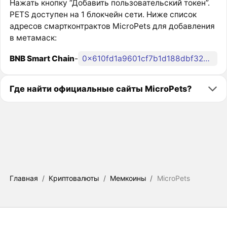
Нажать кнопку “Добавить пользовательский токен”.
PETS доступен на 1 блокчейн сети. Ниже список
адресов смартконтрактов MicroPets для добавления
в метамаск:
BNB Smart Chain
-
0x610fd1a9601cf7b1d188dbf3264738aecc9fc96c
Где найти официальные сайты MicroPets?
Главная
/
Криптовалюты
/
Мемкоины
/
MicroPets