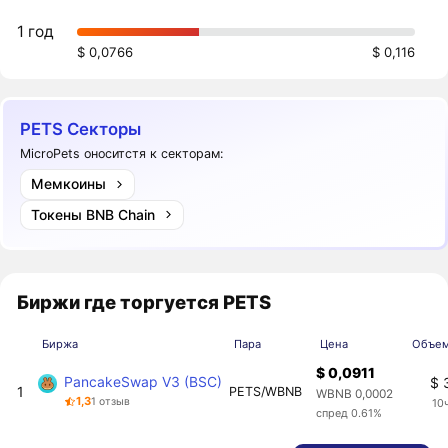
1 год
$ 0,0766
$ 0,116
PETS Секторы
MicroPets оноситстя к секторам:
Мемкоины
Токены BNB Chain
Биржи где торгуется PETS
Биржа
Пара
Цена
Объем
$ 0,0911
PancakeSwap V3 (BSC)
$ 
1
PETS/WBNB
WBNB 0,0002
1,3
1 отзыв
10
спред 0.61%