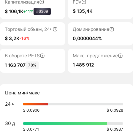
Капитализация
FDV
$ 135,4K
$ 106,1K
+11%
#6309
Торговый объем, 24ч
Доминирование
$ 3,2K
0,0000044%
-16%
В обороте PETS
Макс. предложение
1 485 912
1 163 707
78%
Цена мин/макс
24 ч
$ 0,0906
$ 0,0928
30 д
$ 0,0771
$ 0,0937