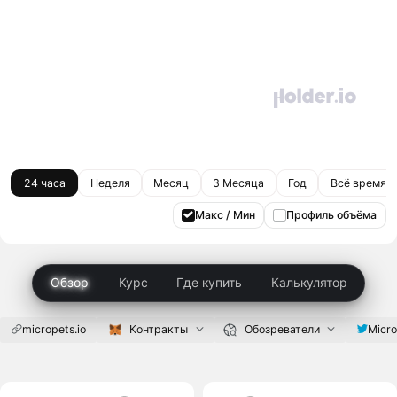
24 часа
Неделя
Месяц
3 Месяца
Год
Всё время
Макс / Мин
Профиль объёма
Обзор
Курс
Где купить
Калькулятор
micropets.io
Контракты
Обозреватели
Micro