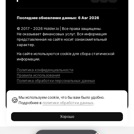
Последнее обновление данных: 6 Авг 2026
© 2017 - 2026 Holder.io | Все права защищены.
Не оказывает финансовых услуг. Вся информация
представленная на сайте носит ознакомительный
характер.
На сайте используются cookie для сбора статической
информации.
Политика конфиденциальности
Правила использования
Политика обработки персональных данных
Продукты
Мы используем cookie, что бы вам было удобно.
🍪
Ethereum GAS Tracker
Подробнее в
политике обработки данных
.
Хорошо