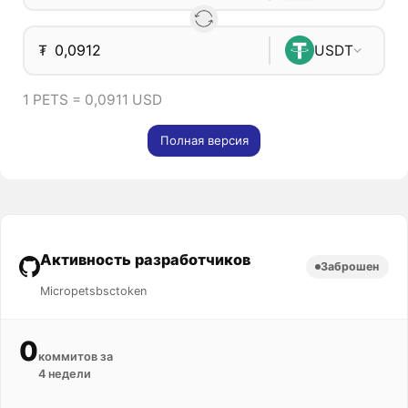
₮
USDT
1 PETS = 0,0911 USD
Полная версия
Активность разработчиков
Заброшен
Micropetsbsctoken
0
коммитов за
4 недели