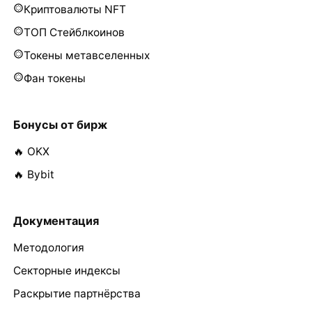
Криптовалюты NFT
ТОП Стейблкоинов
Токены метавселенных
Фан токены
Бонусы от бирж
🔥 OKX
🔥 Bybit
Документация
Методология
Секторные индексы
Раскрытие партнёрства