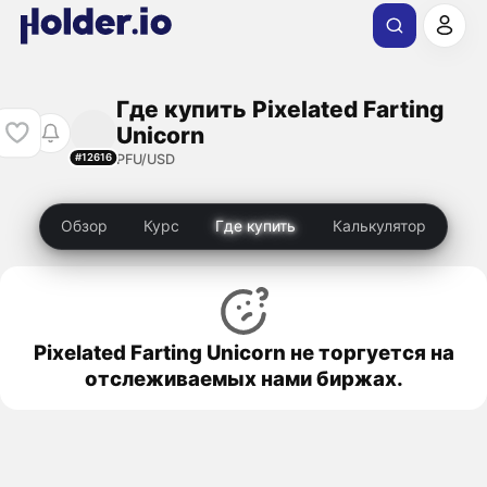
Где купить Pixelated Farting
Unicorn
PFU/USD
#12616
Обзор
Курс
Где купить
Калькулятор
Pixelated Farting Unicorn не торгуется на
отслеживаемых нами биржах.