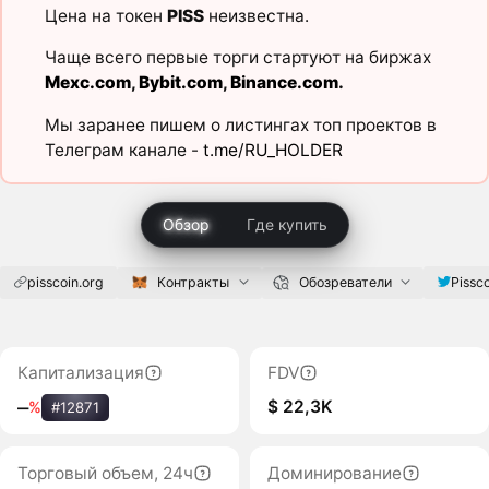
Цена на токен
PISS
неизвестна.
Чаще всего первые торги стартуют на биржах
Mexc.com
,
Bybit.com
,
Binance.com
.
Мы заранее пишем о листингах топ проектов в
Телеграм канале -
t.me/RU_HOLDER
Обзор
Где купить
pisscoin.org
Контракты
Обозреватели
Pissc
Капитализация
FDV
$ 22,3K
‒
%
#12871
Торговый объем, 24ч
Доминирование