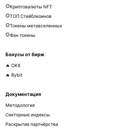
Криптовалюты NFT
ТОП Стейблкоинов
Токены метавселенных
Фан токены
Бонусы от бирж
🔥 OKX
🔥 Bybit
Документация
Методология
Секторные индексы
Раскрытие партнёрства