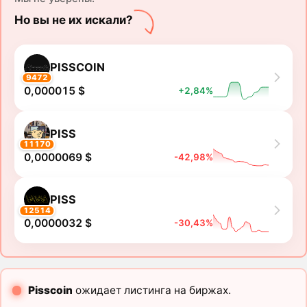
Но вы не их искали?
PISSCOIN
9472
0,000015 $
+2,84%
PISS
11170
0,0000069 $
-42,98%
PISS
12514
0,0000032 $
-30,43%
Pisscoin
ожидает листинга на биржах.