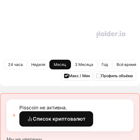
24 часа
Неделя
Месяц
3 Месяца
Год
Всё время
Макс / Мин
Профиль объёма
Pisscoin не активна.
Список криптовалют
Мы не уверены.