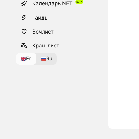
Календарь NFT
Гайды
Вочлист
Кран-лист
En
Ru