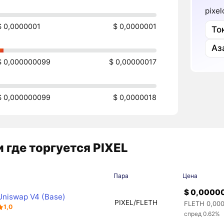
pixel
$ 0,0000001
$ 0,0000001
То
Аз
$ 0,000000099
$ 0,00000017
$ 0,000000099
$ 0,0000018
 где торгуется PIXEL
а
Пара
Цена
$ 0,0000
Uniswap V4 (Base)
PIXEL/FLETH
FLETH 0,00
1,0
спред 0.62%