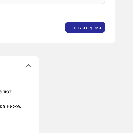
Полная версия
валют
ска ниже.