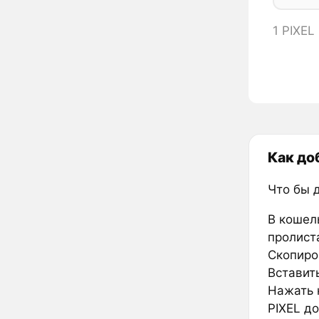
1 PIXEL
Как до
Что бы 
В кошел
пролиста
Скопиров
Вставить
Нажать к
PIXEL до