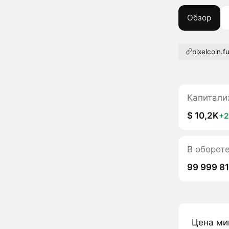
Обзор
pixelcoin.f
Капитали
$ 10,2K
+
В обороте
99 999 8
Цена ми