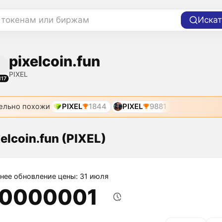
 токенам или биржам
Искат
pixelcoin.fun
PIXEL
117
ельно похожи
PIXEL
1844
PIXEL
9881
elcoin.fun (PIXEL)
нее обновление цены: 31 июля
,0000001