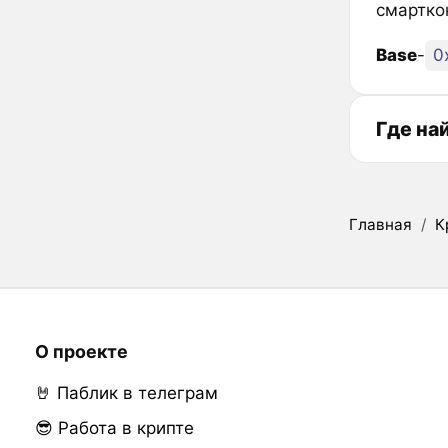
смарткон
Base
-
0
Где на
Главная
/
К
О проекте
🤘 Паблик в телеграм
😎 Работа в крипте