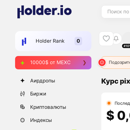
Поиск по
Holder Rank
#10
10000$ от MEXC
Подозрит
Курс pix
Аирдропы
Биржи
Послед
Криптовалюты
$ 0
Индексы