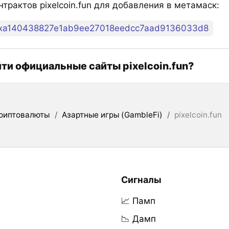
трактов pixelcoin.fun для добавления в метамаск:
xa140438827e1ab9ee27018eedcc7aad9136033d8
йти официальные сайты pixelcoin.fun?
риптовалюты
/
Азартные игры (GambleFi)
/
pixelcoin.fun
Сигналы
📈 Памп
📉 Дамп