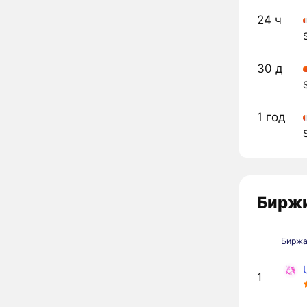
24 ч
30 д
1 год
Биржи
Бирж
1