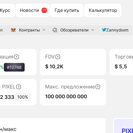
Курс
Новости
Где купить
Калькулятор
un
Контракты
Обозреватели
Zannydxxm
зация
FDV
Торгов
$ 10,2K
$ 5,5
2%
#10748
 PIXEL
Макс. предложение
100 000 000 000
12 333
100%
н/макс
PIX