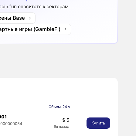
coin.fun оноситстя к секторам:
кены Base
артные игры (GambleFi)
Объем, 24 ч
001
$ 5
Купить
0000000054
6д назад