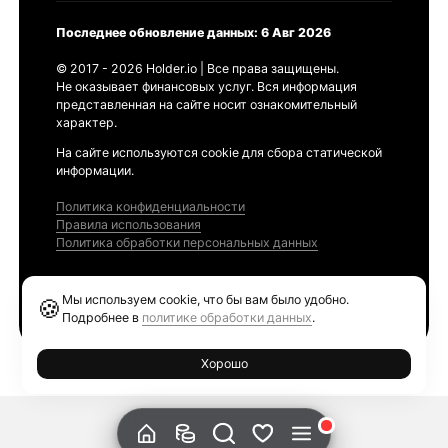
Последнее обновление данных: 6 Авг 2026
© 2017 - 2026 Holder.io | Все права защищены.
Не оказывает финансовых услуг. Вся информация
представленная на сайте носит ознакомительный
характер.
На сайте используются cookie для сбора статической
информации.
Политика конфиденциальности
Правила использования
Политика обработки персональных данных
Продукты
Мы используем cookie, что бы вам было удобно.
🍪
Ethereum GAS Tracker
Подробнее в
политике обработки данных
.
Хорошо