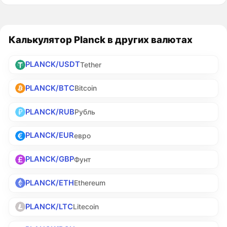
Калькулятор Planck в других валютах
PLANCK/USDT
Tether
PLANCK/BTC
Bitcoin
PLANCK/RUB
Рубль
PLANCK/EUR
евро
PLANCK/GBP
Фунт
PLANCK/ETH
Ethereum
PLANCK/LTC
Litecoin