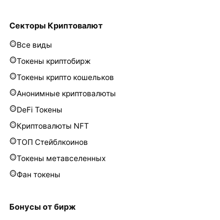
Секторы Криптовалют
Все виды
Токены криптобирж
Токены крипто кошельков
Анонимные криптовалюты
DeFi Токены
Криптовалюты NFT
ТОП Стейблкоинов
Токены метавселенных
Фан токены
Бонусы от бирж