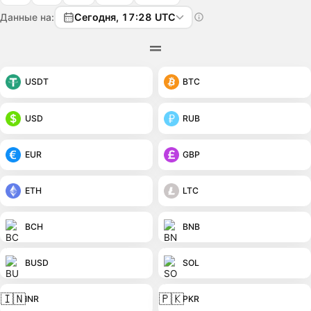
Данные на:
Сегодня, 17:28 UTC
USDT
BTC
USD
RUB
EUR
GBP
ETH
LTC
BCH
BNB
BUSD
SOL
🇮🇳
🇵🇰
INR
PKR