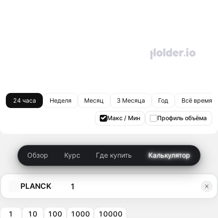
24 часа
Неделя
Месяц
3 Месяца
Год
Всё время
Макс / Мин
Профиль объёма
Обзор
Курс
Где купить
Калькулятор
PLANCK
1
10
100
1000
10000