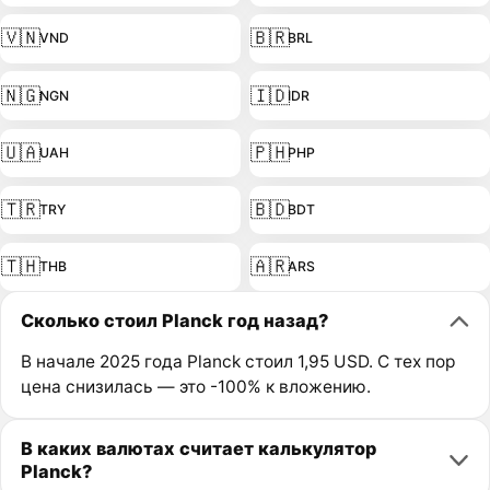
🇻🇳
🇧🇷
VND
BRL
🇳🇬
🇮🇩
NGN
IDR
🇺🇦
🇵🇭
UAH
PHP
🇹🇷
🇧🇩
TRY
BDT
🇹🇭
🇦🇷
THB
ARS
Сколько стоил Planck год назад?
В начале 2025 года Planck стоил 1,95 USD. С тех пор
цена снизилась — это -100% к вложению.
В каких валютах считает калькулятор
Planck?